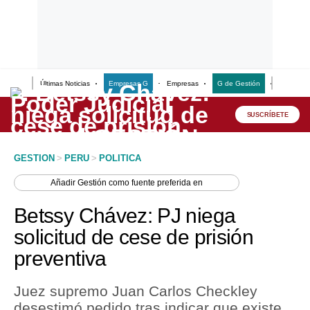
Últimas Noticias
Empresas G
Empresas
G de Gestión
Finanzas
Lo último
Peru Quiosco
SUSCRÍBETE
Portada
GESTION
>
PERU
>
POLITICA
Empresas
Añadir
Gestión
como fuente preferida en
Management & Empleo
Betssy Chávez: PJ niega
Economía
solicitud de cese de prisión
preventiva
Mercados
Perú
Juez supremo Juan Carlos Checkley
desestimó pedido tras indicar que existe
Política