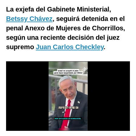
La exjefa del Gabinete Ministerial,
Moda
Betssy Chávez
, seguirá detenida en el
Estilos
penal Anexo de Mujeres de Chorrillos,
Mundo
según una reciente decisión del juez
EEUU
supremo
Juan Carlos Checkley
.
México
España
Internacional
Tecnología
Club del Suscriptor
Mix
G de Gestión