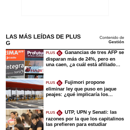
LAS MÁS LEÍDAS DE PLUS
Contenido de
G
Gestión
Ganancias de tres AFP se
PLUS
G
disparan más de 24%, pero en
una caen, ¿a cuál está afiliado
usted?
Fujimori propone
PLUS
G
eliminar ley que puso en jaque
peajes: ¿qué implicaría los
usuarios?
UTP, UPN y Senati: las
PLUS
G
razones por la que los capitalinos
las prefieren para estudiar