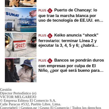
Puerto de Chancay: lo
PLUS
G
que trae la marcha blanca por
uso de tecnología de EE.UU. en
mercancías
Keiko anuncia “shock”
PLUS
G
ferroviario: terminar Línea 2 y
ejecutar la 3, 4, 5 y 6; ¿habrá
avances?
Bancos se pondrán duros
PLUS
G
con empresas por culpa de El
Niño, ¿por qué será bueno para
ahorristas?
Gestión
Director Periodístico (e)
VÍCTOR MELGAREJO
© Empresa Editora El Comercio S.A.
Calle Paracas #532, Pueblo Libre, Lima.
Copyright© | Gestion.pe | Grupo El Comercio | Todos los derechos