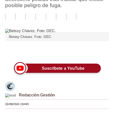
posible peligro de fuga.
Tu Dinero
Finanzas Personales
Inmobiliarias
Betssy Chávez. Foto: GEC.
Plus G
Opinión
Únete a nuestro canal
Editorial
Suscríbete a YouTube
Pregunta de hoy
Blogs
Tendencias
Redacción Gestión
Lujo
15/09/2024 21H45
Viajes