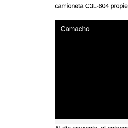
De
camioneta C3L-804 propi
Cookies
Preguntas
Frecuentes
Camacho
0
seconds