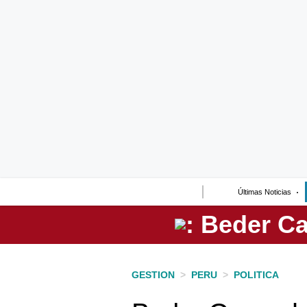
Lo último
Peru Quiosco
Portada
Empresas
Management & Empleo
Economía
Últimas Noticias
Mercados
Perú
Política
GESTION
>
PERU
>
POLITICA
Tu Dinero