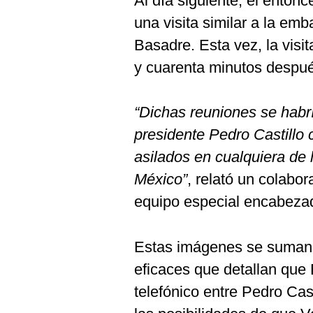
Al día siguiente, el entonc
of
0
una visita similar a la em
seconds
Volume
90%
Basadre. Esta vez, la visit
y cuarenta minutos despu
“Dichas reuniones se habrí
presidente Pedro Castillo 
asilados en cualquiera de
México”
, relató un colabor
equipo especial encabeza
Estas imágenes se suman a
eficaces que detallan que
telefónico entre Pedro Cas