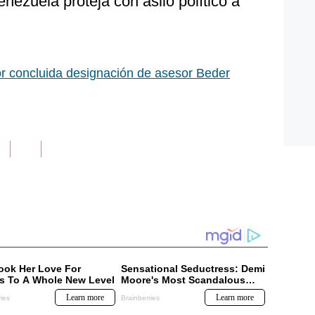
nezuela proteja con asilo político a
r concluida designación de asesor Beder