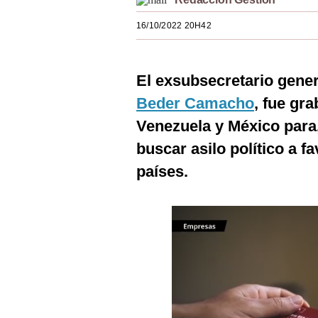
Estilos
16/10/2022 20H42
Mundo
EEUU
El exsubsecretario gener
México
Beder Camacho
, fue gr
Venezuela y México para,
España
buscar asilo político a 
Internacional
países.
Tecnología
Club del Suscriptor
Mix
G de Gestión
Notas Contratadas