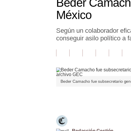
Beder Camacho
Finanzas Personales
México
Inmobiliarias
Según un colaborador efica
Plus G
conseguir asilo político a
Opinión
Editorial
Pregunta de hoy
Blogs
Beder Camacho fue subsecretario gene
Tendencias
Únete a nuestro canal
Lujo
Viajes
Moda
Redacción Gestión