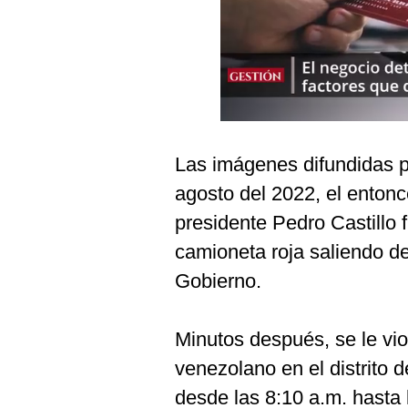
Podcast
Gestión TV
Videos
Fotogalerías
Las imágenes difundidas p
agosto del 2022, el entonc
gestion.pe
presidente Pedro Castillo
¿quiénes
Somos?
camioneta roja saliendo d
Gobierno.
Términos
Y
Condiciones
Minutos después, se le vio
Política
De
venezolano en el distrito 
Privacidad
desde las 8:10 a.m. hasta 
Politica