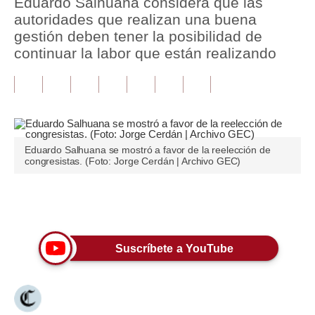
Eduardo Salhuana considera que las
autoridades que realizan una buena
Tu Dinero
gestión deben tener la posibilidad de
continuar la labor que están realizando
Finanzas Personales
Inmobiliarias
Plus G
Opinión
Eduardo Salhuana se mostró a favor de la reelección de
congresistas. (Foto: Jorge Cerdán | Archivo GEC)
Editorial
Pregunta de hoy
Únete a nuestro canal
Blogs
Suscríbete a YouTube
Tendencias
Lujo
Viajes