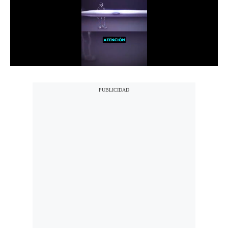
Notas Contratadas
Podcast
Gestión TV
Videos
Fotogalerías
gestion.pe
¿quiénes
Somos?
Términos
Y
Condiciones
Política
De
Privacidad