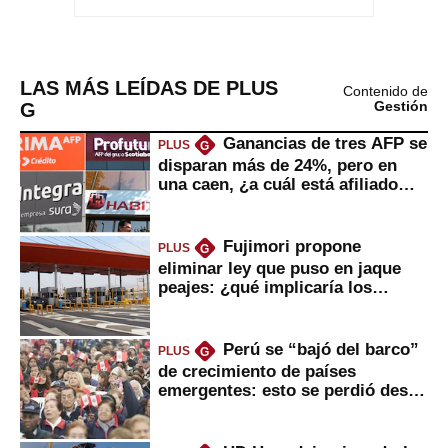
LAS MÁS LEÍDAS DE PLUS
Contenido de
G
Gestión
Ganancias de tres AFP se
PLUS
G
disparan más de 24%, pero en
una caen, ¿a cuál está afiliado
usted?
Fujimori propone
PLUS
G
eliminar ley que puso en jaque
peajes: ¿qué implicaría los
usuarios?
Perú se “bajó del barco”
PLUS
G
de crecimiento de países
emergentes: esto se perdió desde
2022