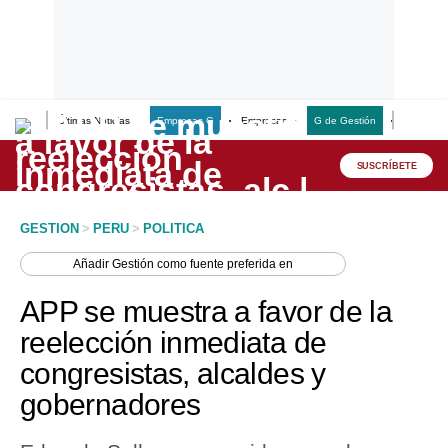
Últimas Noticias
Empresas G
Empresas
G de Gestión
Finanzas
Lo último
Peru Quiosco
SUSCRÍBETE
Portada
GESTION
>
PERU
>
POLITICA
Empresas
Añadir
Gestión
como fuente preferida en
Management & Empleo
APP se muestra a favor de la
Economía
reelección inmediata de
congresistas, alcaldes y
Mercados
gobernadores
Perú
Política