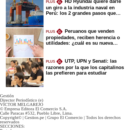
HD Hyundai quiere darle
PLUS
G
un giro a la industria naval en
Perú: los 2 grandes pasos que
daría
Peruanos que venden
PLUS
G
propiedades, reciben herencia o
utilidades: ¿cuál es su nueva
inversión clave?
UTP, UPN y Senati: las
PLUS
G
razones por la que los capitalinos
las prefieren para estudiar
Gestión
Director Periodístico (e)
VÍCTOR MELGAREJO
© Empresa Editora El Comercio S.A.
Calle Paracas #532, Pueblo Libre, Lima.
Copyright© | Gestion.pe | Grupo El Comercio | Todos los derechos
reservados
SECCIONES: