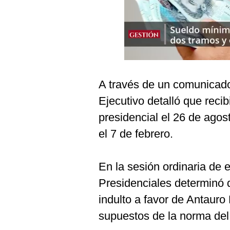
Podcast
Gestión TV
Videos
Fotogalerías
A través de un comunicado 
Ejecutivo detalló que recib
gestion.pe
presidencial el 26 de agos
¿quiénes
el 7 de febrero.
Somos?
Términos
En la sesión ordinaria de 
Y
Condiciones
Presidenciales determinó 
Política
indulto a favor de Antaur
De
Privacidad
supuestos de la norma de
Politica