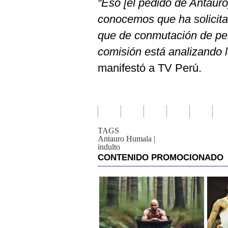
“Eso [el pedido de Antauro
conocemos que ha solicitad
que de conmutación de pen
comisión está analizando l
manifestó a TV Perú.
TAGS
Antauro Humala
|
indulto