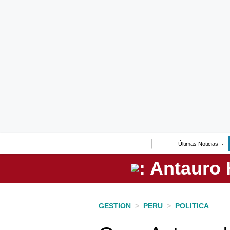
Lo último
Peru Quiosco
Portada
Empresas
Management & Empleo
Economía
Últimas Noticias
Mercados
Perú
Política
GESTION
>
PERU
>
POLITICA
Tu Dinero