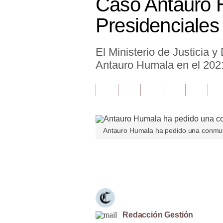
Caso Antauro 
Finanzas Personales
Presidenciales
Inmobiliarias
El Ministerio de Justicia
Plus G
Antauro Humala en el 2021
Opinión
Editorial
Pregunta de hoy
Antauro Humala ha pedido una conmutac
Blogs
Tendencias
Únete a nuestro canal
Lujo
Viajes
Moda
Redacción Gestión