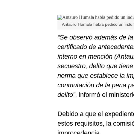
De
Cookies
Preguntas
Frecuentes
Antauro Humala había pedido un indul
“Se observó además de la 
certificado de antecedentes
interno en mención (Anta
secuestro, delito que tiene
norma que establece la im
conmutación de la pena pa
delito”
, informó el ministeri
Debido a que el expedient
estos requisitos, la comisi
improcedencia.