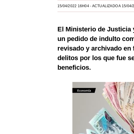
Estilos
15/04/2022 16H04
- ACTUALIZADO A 15/04/
Mundo
El Ministerio de Justic
EEUU
un pedido de indulto co
México
revisado y archivado en 
España
delitos por los que fue 
Internacional
beneficios.
Tecnología
Club del Suscriptor
Mix
G de Gestión
Notas Contratadas