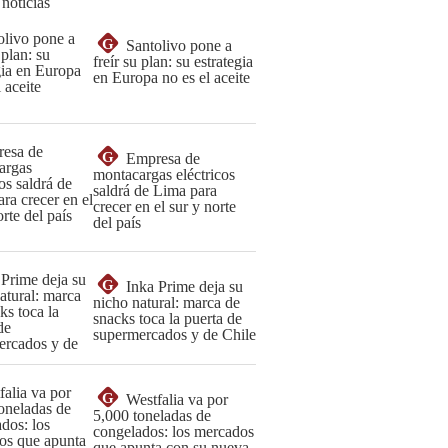
 noticias
G
Santolivo pone a
freír su plan: su estrategia
en Europa no es el aceite
G
Empresa de
montacargas eléctricos
saldrá de Lima para
crecer en el sur y norte
del país
G
Inka Prime deja su
nicho natural: marca de
snacks toca la puerta de
supermercados y de Chile
G
Westfalia va por
5,000 toneladas de
congelados: los mercados
que apunta con su nueva