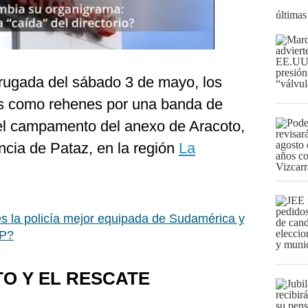
últimas
drugada del sábado 3 de mayo, los
s como rehenes por una banda de
el campamento del anexo de Aracoto,
vincia de Pataz, en la región
La
s la policía mejor equipada de Sudamérica y
NP?
O Y EL RESCATE