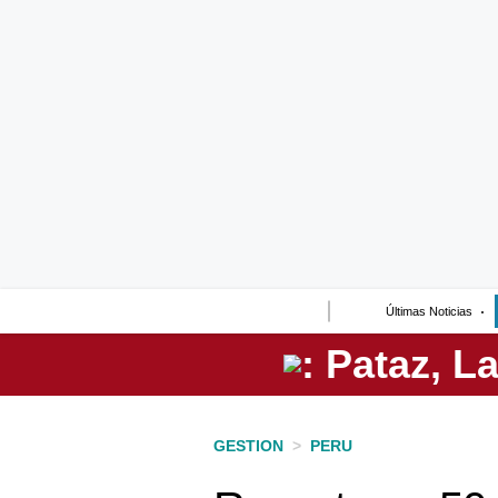
Lo último
Peru Quiosco
Portada
Empresas
Management & Empleo
Economía
Últimas Noticias
Mercados
Perú
Política
GESTION
>
PERU
Tu Dinero