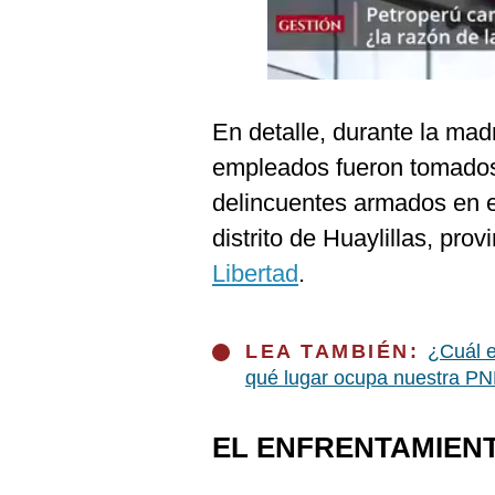
Podcast
Gestión TV
Videos
En detalle, durante la ma
Fotogalerías
empleados fueron tomado
delincuentes armados en 
distrito de Huaylillas, pro
gestion.pe
Libertad
.
¿quiénes
Somos?
Términos
LEA TAMBIÉN:
¿Cuál e
Y
Condiciones
qué lugar ocupa nuestra P
Política
De
EL ENFRENTAMIENT
Privacidad
Politica