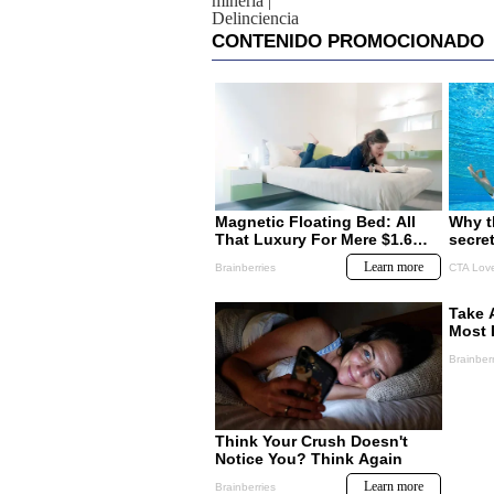
minería
|
Delinciencia