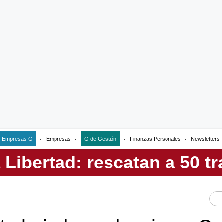
Empresas G
Empresas
G de Gestión
Finanzas Personales
Newsletters