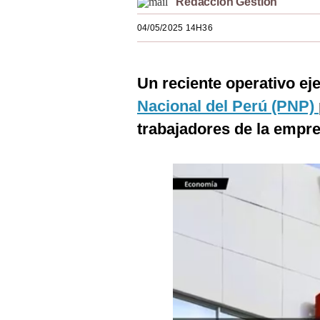
Redacción Gestión
Estilos
04/05/2025 14H36
Mundo
EEUU
Un reciente operativo ej
México
Nacional del Perú (PNP)
trabajadores de la empr
España
Internacional
Tecnología
Club del Suscriptor
Mix
G de Gestión
Notas Contratadas