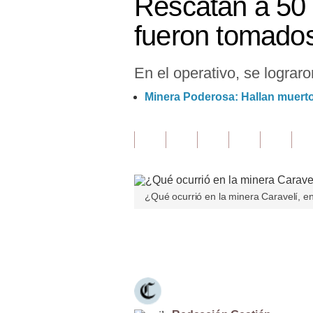
Rescatan a 50 
Finanzas Personales
fueron tomado
Inmobiliarias
En el operativo, se lograr
Plus G
Minera Poderosa: Hallan muerto
Opinión
Editorial
Pregunta de hoy
Blogs
¿Qué ocurrió en la minera Caravelí, en 
Tendencias
Únete a nuestro canal
Lujo
Viajes
Moda