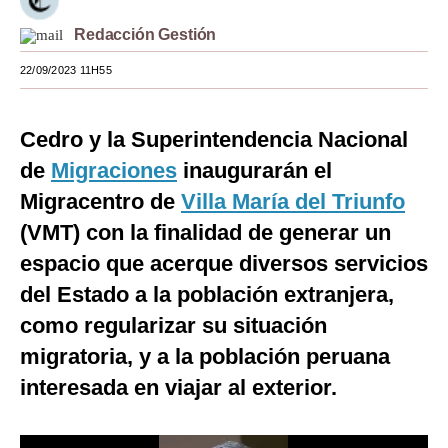
Moda
Redacción Gestión
Estilos
22/09/2023 11H55
Mundo
Cedro y la Superintendencia Nacional
EEUU
de
Migraciones
inaugurarán el
México
Migracentro de
Villa María del Triunfo
(VMT) con la finalidad de generar un
España
espacio que acerque diversos servicios
Internacional
del Estado a la población extranjera,
Tecnología
como regularizar su situación
Club del Suscriptor
migratoria, y a la población peruana
interesada en viajar al exterior.
Mix
G de Gestión