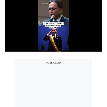
Notas Contratadas
Podcast
Gestión TV
Videos
Fotogalerías
gestion.pe
¿quiénes
Somos?
Términos
Y
Condiciones
Política
De
Privacidad