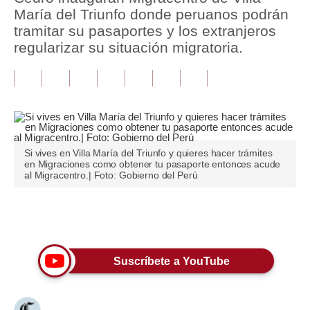
María del Triunfo donde peruanos podrán
Tu Dinero
tramitar su pasaportes y los extranjeros
regularizar su situación migratoria.
Finanzas Personales
Inmobiliarias
Plus G
Opinión
Si vives en Villa María del Triunfo y quieres hacer trámites
en Migraciones como obtener tu pasaporte entonces acude
Editorial
al Migracentro.| Foto: Gobierno del Perú
Pregunta de hoy
Únete a nuestro canal
Blogs
Tendencias
Suscríbete a YouTube
Lujo
Viajes