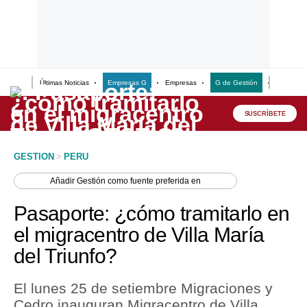
Últimas Noticias
Empresas G
Empresas
G de Gestión
Finanzas
Lo último
Peru Quiosco
SUSCRÍBETE
Portada
GESTION
>
PERU
Empresas
Añadir
Gestión
como fuente preferida en
Management & Empleo
Pasaporte: ¿cómo tramitarlo en
Economía
el migracentro de Villa María
del Triunfo?
Mercados
Perú
El lunes 25 de setiembre Migraciones y
Cedro inauguran Migracentro de Villa
Política