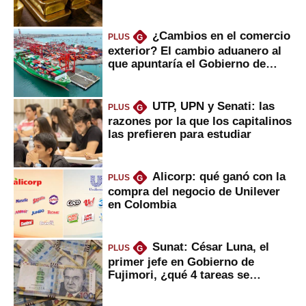
¿Cambios en el comercio
PLUS
G
exterior? El cambio aduanero al
que apuntaría el Gobierno de
Fujimori
UTP, UPN y Senati: las
PLUS
G
razones por la que los capitalinos
las prefieren para estudiar
Alicorp: qué ganó con la
PLUS
G
compra del negocio de Unilever
en Colombia
Sunat: César Luna, el
PLUS
G
primer jefe en Gobierno de
Fujimori, ¿qué 4 tareas se
marcan urgentes?