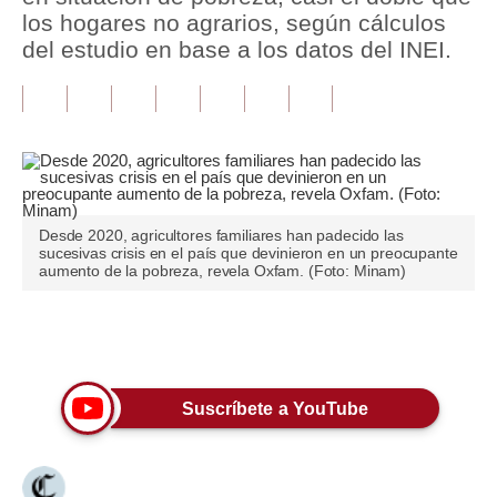
los hogares no agrarios, según cálculos
Tu Dinero
del estudio en base a los datos del INEI.
Finanzas Personales
Inmobiliarias
Plus G
Opinión
Desde 2020, agricultores familiares han padecido las
sucesivas crisis en el país que devinieron en un preocupante
Editorial
aumento de la pobreza, revela Oxfam. (Foto: Minam)
Pregunta de hoy
Únete a nuestro canal
Blogs
Tendencias
Suscríbete a YouTube
Lujo
Viajes