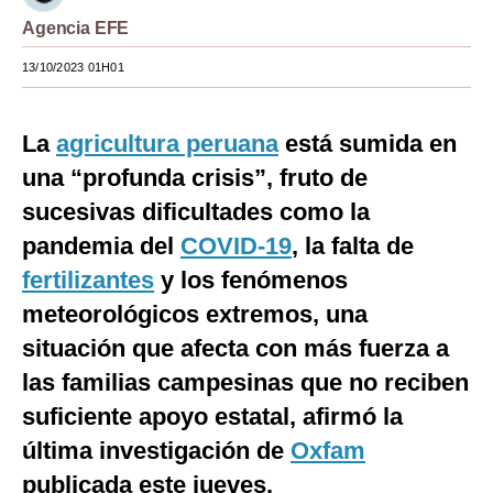
Agencia EFE
Moda
13/10/2023 01H01
Estilos
Mundo
La
agricultura peruana
está sumida en
EEUU
una “profunda crisis”, fruto de
sucesivas dificultades como la
México
pandemia del
COVID-19
, la falta de
España
fertilizantes
y los fenómenos
Internacional
meteorológicos extremos, una
Tecnología
situación que afecta con más fuerza a
las familias campesinas que no reciben
Club del Suscriptor
suficiente apoyo estatal, afirmó la
Mix
última investigación de
Oxfam
G de Gestión
publicada este jueves.