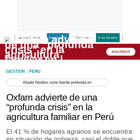
Últimas Noticias
Empresas G
Empresas
G de Gestión
Finanzas
Lo último
Peru Quiosco
SUSCRÍBETE
Portada
GESTION
>
PERU
Empresas
Añadir
Gestión
como fuente preferida en
Management & Empleo
Oxfam advierte de una
Economía
“profunda crisis” en la
agricultura familiar en Perú
Mercados
Perú
El 41 % de hogares agrarios se encuentra
en situación de pobreza, casi el doble que
Política