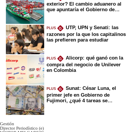
exterior? El cambio aduanero al
que apuntaría el Gobierno de
Fujimori
UTP, UPN y Senati: las
PLUS
G
razones por la que los capitalinos
las prefieren para estudiar
Alicorp: qué ganó con la
PLUS
G
compra del negocio de Unilever
en Colombia
Sunat: César Luna, el
PLUS
G
primer jefe en Gobierno de
Fujimori, ¿qué 4 tareas se
marcan urgentes?
Gestión
Director Periodístico (e)