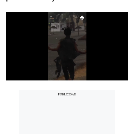
Notas Contratadas
Podcast
Gestión TV
Videos
Fotogalerías
gestion.pe
¿quiénes
Somos?
Términos
Y
Condiciones
Política
De
Privacidad