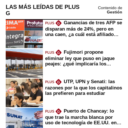
LAS MÁS LEÍDAS DE PLUS
Contenido de
G
Gestión
Ganancias de tres AFP se
PLUS
G
disparan más de 24%, pero en
una caen, ¿a cuál está afiliado
usted?
Fujimori propone
PLUS
G
eliminar ley que puso en jaque
peajes: ¿qué implicaría los
usuarios?
UTP, UPN y Senati: las
PLUS
G
razones por la que los capitalinos
las prefieren para estudiar
Puerto de Chancay: lo
PLUS
G
que trae la marcha blanca por
uso de tecnología de EE.UU. en