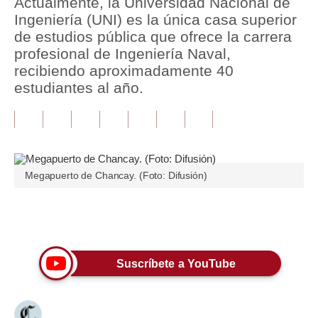
Actualmente, la Universidad Nacional de
Ingeniería (UNI) es la única casa superior
Tu Dinero
de estudios pública que ofrece la carrera
profesional de Ingeniería Naval,
Finanzas Personales
recibiendo aproximadamente 40
Inmobiliarias
estudiantes al año.
Plus G
Opinión
Editorial
Megapuerto de Chancay. (Foto: Difusión)
Pregunta de hoy
Únete a nuestro canal
Blogs
Tendencias
Suscríbete a YouTube
Lujo
Viajes