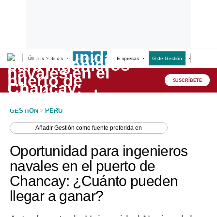
Últimas Noticias
Empresas G
Empresas
G de Gestión
Finanzas
Lo último
Peru Quiosco
SUSCRÍBETE
Portada
GESTION
>
PERU
Empresas
Añadir
Gestión
como fuente preferida en
Management & Empleo
Oportunidad para ingenieros
Economía
navales en el puerto de
Chancay: ¿Cuánto pueden
Mercados
llegar a ganar?
Perú
Política