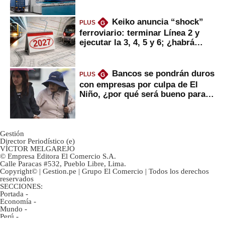
mercancías
Keiko anuncia “shock”
PLUS
G
ferroviario: terminar Línea 2 y
ejecutar la 3, 4, 5 y 6; ¿habrá
avances?
Bancos se pondrán duros
PLUS
G
con empresas por culpa de El
Niño, ¿por qué será bueno para
ahorristas?
Gestión
Director Periodístico (e)
VÍCTOR MELGAREJO
© Empresa Editora El Comercio S.A.
Calle Paracas #532, Pueblo Libre, Lima.
Copyright© | Gestion.pe | Grupo El Comercio | Todos los derechos
reservados
SECCIONES:
Portada
-
Economía
-
Mundo
-
Perú
-
Tu Dinero
-