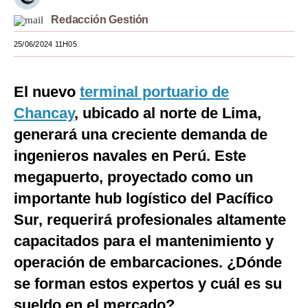
Redacción Gestión
Moda
25/06/2024 11H05
Estilos
Mundo
El nuevo
terminal portuario de
EEUU
Chancay
, ubicado al norte de Lima,
México
generará una creciente demanda de
ingenieros navales en Perú. Este
España
megapuerto, proyectado como un
Internacional
importante hub logístico del Pacífico
Tecnología
Sur, requerirá profesionales altamente
capacitados para el mantenimiento y
Club del Suscriptor
operación de embarcaciones. ¿Dónde
Mix
se forman estos expertos y cuál es su
G de Gestión
sueldo en el mercado?