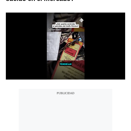
Notas Contratadas
Podcast
Gestión TV
Videos
Fotogalerías
gestion.pe
¿quiénes
Somos?
Términos
Y
Condiciones
Política
De
Privacidad