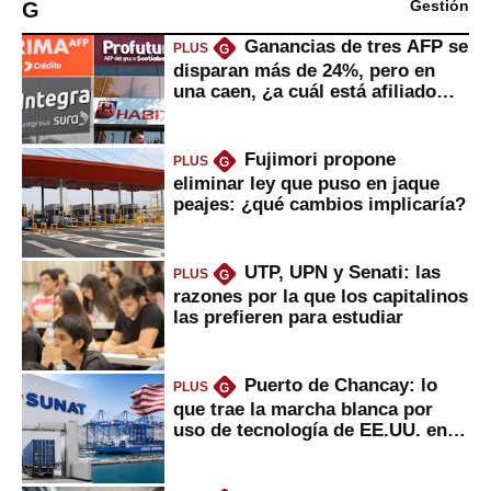
G
Gestión
Ganancias de tres AFP se
PLUS
G
disparan más de 24%, pero en
una caen, ¿a cuál está afiliado
usted?
Fujimori propone
PLUS
G
eliminar ley que puso en jaque
peajes: ¿qué cambios implicaría?
UTP, UPN y Senati: las
PLUS
G
razones por la que los capitalinos
las prefieren para estudiar
Puerto de Chancay: lo
PLUS
G
que trae la marcha blanca por
uso de tecnología de EE.UU. en
mercancías