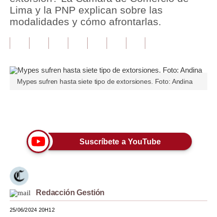
Lima y la PNP explican sobre las
Tu Dinero
modalidades y cómo afrontarlas.
Finanzas Personales
Inmobiliarias
Plus G
Mypes sufren hasta siete tipo de extorsiones. Foto: Andina
Opinión
Únete a nuestro canal
Editorial
Pregunta de hoy
Suscríbete a YouTube
Blogs
Tendencias
Lujo
Redacción Gestión
25/06/2024 20H12
Viajes