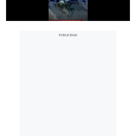
Notas Contratadas
Podcast
Gestión TV
Videos
Fotogalerías
gestion.pe
¿quiénes
Somos?
Términos
Y
Condiciones
Política
De
Privacidad