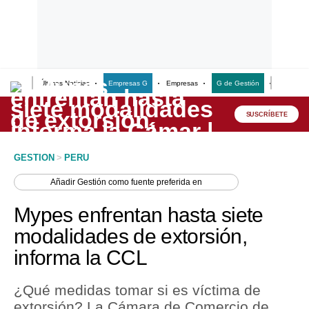
Últimas Noticias
Empresas G
Empresas
G de Gestión
Finanzas
Lo último
Peru Quiosco
SUSCRÍBETE
Portada
GESTION
>
PERU
Empresas
Añadir
Gestión
como fuente preferida en
Management & Empleo
Mypes enfrentan hasta siete
Economía
modalidades de extorsión,
informa la CCL
Mercados
Perú
¿Qué medidas tomar si es víctima de
extorsión? La Cámara de Comercio de
Política