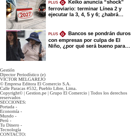
Keiko anuncia “shock”
PLUS
G
ferroviario: terminar Línea 2 y
ejecutar la 3, 4, 5 y 6; ¿habrá
avances?
Bancos se pondrán duros
PLUS
G
con empresas por culpa de El
Niño, ¿por qué será bueno para
ahorristas?
Gestión
Director Periodístico (e)
VÍCTOR MELGAREJO
© Empresa Editora El Comercio S.A.
Calle Paracas #532, Pueblo Libre, Lima.
Copyright© | Gestion.pe | Grupo El Comercio | Todos los derechos
reservados
SECCIONES:
Portada
-
Economía
-
Mundo
-
Perú
-
Tu Dinero
-
Tecnología
CONTACTO: