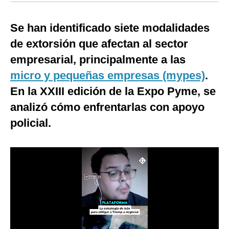
Moda
Se han identificado siete modalidades
Estilos
de extorsión que afectan al sector
Mundo
empresarial, principalmente a las
micro y pequeñas empresas (mypes)
.
EEUU
En la XXIII edición de la Expo Pyme, se
México
analizó cómo enfrentarlas con apoyo
España
policial.
Internacional
Tecnología
Club del Suscriptor
Mix
G de Gestión