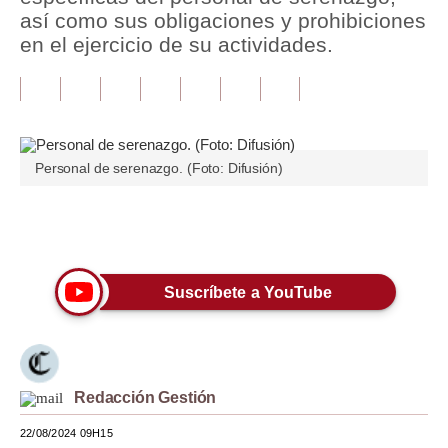
así como sus obligaciones y prohibiciones
Tu Dinero
en el ejercicio de su actividades.
Finanzas Personales
Inmobiliarias
Plus G
Personal de serenazgo. (Foto: Difusión)
Opinión
Únete a nuestro canal
Editorial
Pregunta de hoy
Suscríbete a YouTube
Blogs
Tendencias
Lujo
Redacción Gestión
22/08/2024 09H15
Viajes