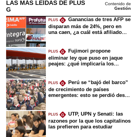
LAS MÁS LEÍDAS DE PLUS
Contenido de
G
Gestión
Ganancias de tres AFP se
PLUS
G
disparan más de 24%, pero en
una caen, ¿a cuál está afiliado
usted?
Fujimori propone
PLUS
G
eliminar ley que puso en jaque
peajes: ¿qué implicaría los
usuarios?
Perú se “bajó del barco”
PLUS
G
de crecimiento de países
emergentes: esto se perdió desde
2022
UTP, UPN y Senati: las
PLUS
G
razones por la que los capitalinos
las prefieren para estudiar