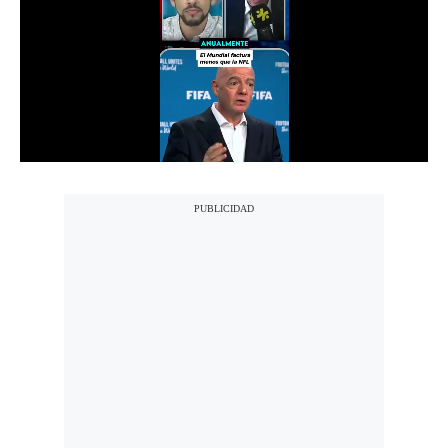
Notas Contratadas
Podcast
Gestión TV
Videos
Fotogalerías
gestion.pe
¿quiénes
Somos?
Términos
Y
Condiciones
Política
De
Privacidad