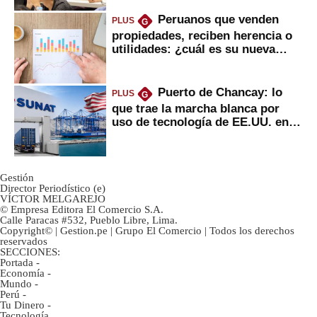
Peruanos que venden
PLUS
G
propiedades, reciben herencia o
utilidades: ¿cuál es su nueva
inversión clave?
Puerto de Chancay: lo
PLUS
G
que trae la marcha blanca por
uso de tecnología de EE.UU. en
mercancías
Gestión
Director Periodístico (e)
VÍCTOR MELGAREJO
© Empresa Editora El Comercio S.A.
Calle Paracas #532, Pueblo Libre, Lima.
Copyright© | Gestion.pe | Grupo El Comercio | Todos los derechos
reservados
SECCIONES:
Portada
-
Economía
-
Mundo
-
Perú
-
Tu Dinero
-
Tecnología