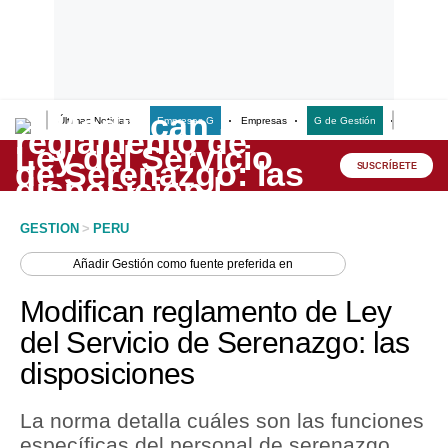
Últimas Noticias
Empresas G
Empresas
G de Gestión
Finanzas
Lo último
Peru Quiosco
SUSCRÍBETE
Portada
GESTION
>
PERU
Empresas
Añadir
Gestión
como fuente preferida en
Management & Empleo
Modifican reglamento de Ley
Economía
del Servicio de Serenazgo: las
disposiciones
Mercados
Perú
La norma detalla cuáles son las funciones
específicas del personal de serenazgo,
Política