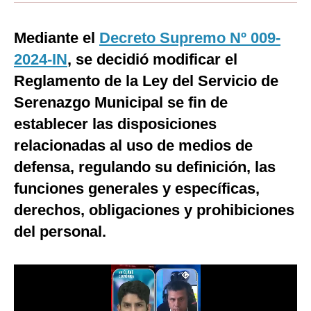
Moda
Mediante el
Decreto Supremo Nº 009-
Estilos
2024-IN
, se decidió modificar el
Mundo
Reglamento de la Ley del Servicio de
Serenazgo Municipal se fin de
EEUU
establecer las disposiciones
México
relacionadas al uso de medios de
España
defensa, regulando su definición, las
funciones generales y específicas,
Internacional
derechos, obligaciones y prohibiciones
Tecnología
del personal.
Club del Suscriptor
Mix
G de Gestión