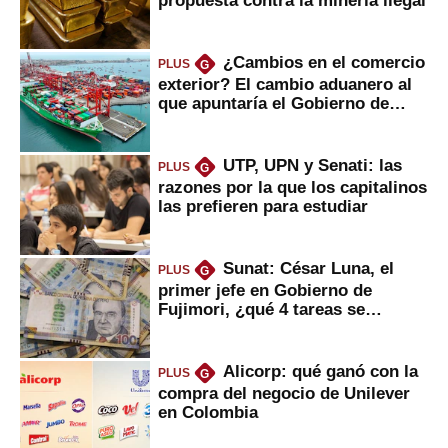
propuesta contra la minería ilegal
¿Cambios en el comercio
PLUS
G
exterior? El cambio aduanero al
que apuntaría el Gobierno de
Fujimori
UTP, UPN y Senati: las
PLUS
G
razones por la que los capitalinos
las prefieren para estudiar
Sunat: César Luna, el
PLUS
G
primer jefe en Gobierno de
Fujimori, ¿qué 4 tareas se
marcan urgentes?
Alicorp: qué ganó con la
PLUS
G
compra del negocio de Unilever
en Colombia