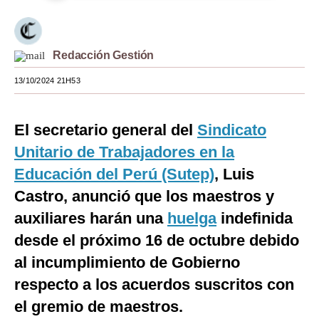
Moda
Estilos
Redacción Gestión
Mundo
13/10/2024 21H53
EEUU
El secretario general del
Sindicato
México
Unitario de Trabajadores en la
España
Educación del Perú (Sutep)
, Luis
Internacional
Castro, anunció que los maestros y
auxiliares harán una
huelga
indefinida
Tecnología
desde el próximo 16 de octubre debido
Club del Suscriptor
al incumplimiento de Gobierno
Mix
respecto a los acuerdos suscritos con
el gremio de maestros.
G de Gestión