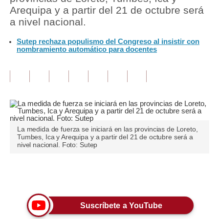
Arequipa y a partir del 21 de octubre será
Tu Dinero
a nivel nacional.
Finanzas Personales
Sutep rechaza populismo del Congreso al insistir con
nombramiento automático para docentes
Inmobiliarias
Plus G
Opinión
Editorial
La medida de fuerza se iniciará en las provincias de Loreto,
Pregunta de hoy
Tumbes, Ica y Arequipa y a partir del 21 de octubre será a
nivel nacional. Foto: Sutep
Blogs
Tendencias
Únete a nuestro canal
Lujo
Suscríbete a YouTube
Viajes