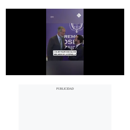
Notas Contratadas
Podcast
Gestión TV
Videos
Fotogalerías
gestion.pe
¿quiénes
Somos?
Términos
Y
Condiciones
Política
De
Privacidad