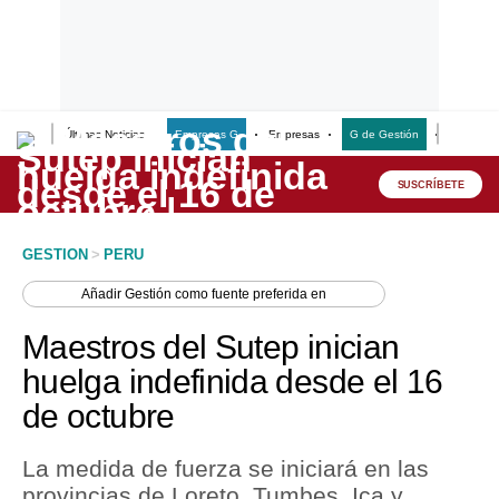
Últimas Noticias
Empresas G
Empresas
G de Gestión
Finanzas
Lo último
Peru Quiosco
SUSCRÍBETE
Portada
GESTION
>
PERU
Empresas
Añadir
Gestión
como fuente preferida en
Management & Empleo
Maestros del Sutep inician
Economía
huelga indefinida desde el 16
de octubre
Mercados
Perú
La medida de fuerza se iniciará en las
provincias de Loreto, Tumbes, Ica y
Política