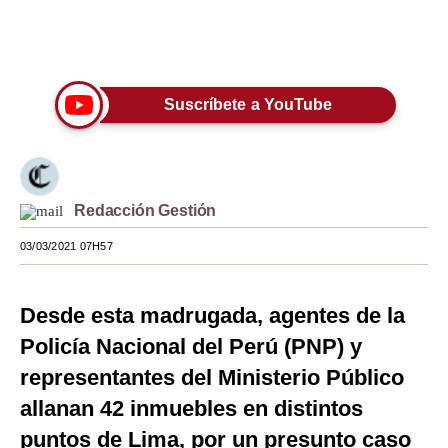
3
minutes,
Moda
50
Únete a nuestro canal
seconds
Estilos
Suscríbete a YouTube
Mundo
EEUU
México
Redacción Gestión
España
03/03/2021 07H57
Internacional
Tecnología
Desde esta madrugada, agentes de la
Policía Nacional del Perú (PNP) y
Club del Suscriptor
representantes del Ministerio Público
Mix
allanan 42 inmuebles en distintos
G de Gestión
puntos de Lima, por un presunto caso