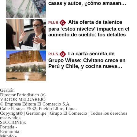
casas y autos, ¿cómo amasan
tanta liquidez?
Alta oferta de talentos
PLUS
G
para ‘estos niveles’ impacta en el
aumento de sueldo: los detalles
La carta secreta de
PLUS
G
Grupo Wiese: Civitano crece en
Perú y Chile, y cocina nueva
marca
Gestión
Director Periodístico (e)
VÍCTOR MELGAREJO
© Empresa Editora El Comercio S.A.
Calle Paracas #532, Pueblo Libre, Lima.
Copyright© | Gestion.pe | Grupo El Comercio | Todos los derechos
reservados
SECCIONES:
Portada
-
Economía
-
Mundo
-