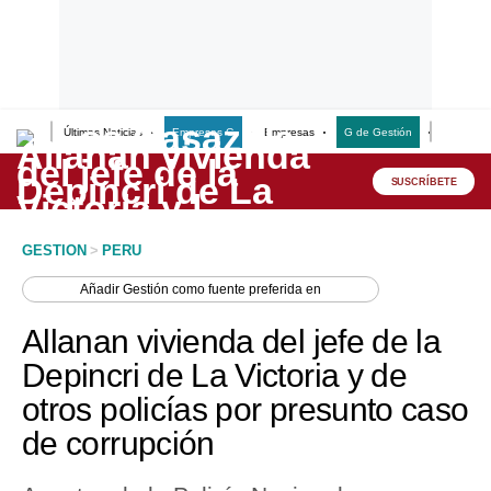
Últimas Noticias
Empresas G
Empresas
G de Gestión
Finanzas
Lo último
Peru Quiosco
SUSCRÍBETE
Portada
GESTION
>
PERU
Empresas
Añadir
Gestión
como fuente preferida en
Management & Empleo
Allanan vivienda del jefe de la
Economía
Depincri de La Victoria y de
otros policías por presunto caso
Mercados
de corrupción
Perú
Política