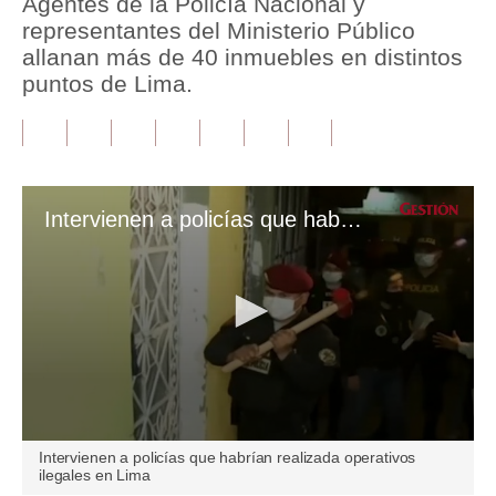
Agentes de la Policía Nacional y
representantes del Ministerio Público
Tu Dinero
allanan más de 40 inmuebles en distintos
puntos de Lima.
Finanzas Personales
Inmobiliarias
Plus G
Intervienen a policías que habrían realizada operativos ilegales en Lima
Opinión
Editorial
Pregunta de hoy
Blogs
Tendencias
Lujo
0
Intervienen a policías que habrían realizada operativos
seconds
ilegales en Lima
of
Viajes