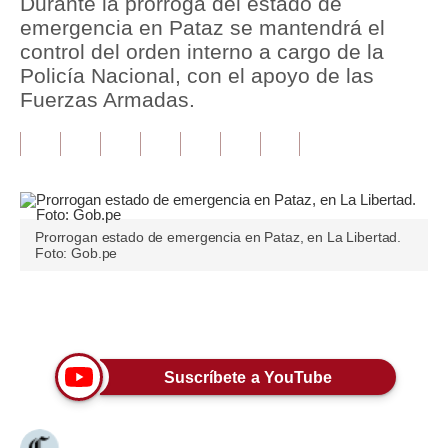
Durante la prórroga del estado de
emergencia en Pataz se mantendrá el
Tu Dinero
control del orden interno a cargo de la
Policía Nacional, con el apoyo de las
Finanzas Personales
Fuerzas Armadas.
Inmobiliarias
Plus G
Opinión
Prorrogan estado de emergencia en Pataz, en La Libertad.
Editorial
Foto: Gob.pe
Pregunta de hoy
Únete a nuestro canal
Blogs
Tendencias
Suscríbete a YouTube
Lujo
Viajes