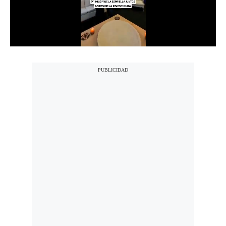
Notas Contratadas
Podcast
Gestión TV
Videos
Fotogalerías
gestion.pe
¿quiénes
Somos?
Términos
Y
Condiciones
Política
De
Privacidad