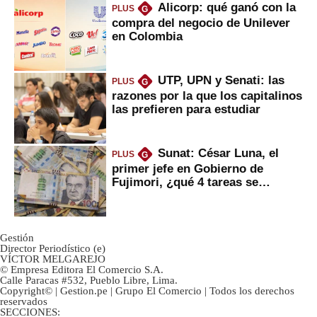
Alicorp: qué ganó con la
PLUS
G
compra del negocio de Unilever
en Colombia
UTP, UPN y Senati: las
PLUS
G
razones por la que los capitalinos
las prefieren para estudiar
Sunat: César Luna, el
PLUS
G
primer jefe en Gobierno de
Fujimori, ¿qué 4 tareas se
marcan urgentes?
Gestión
Director Periodístico (e)
VÍCTOR MELGAREJO
© Empresa Editora El Comercio S.A.
Calle Paracas #532, Pueblo Libre, Lima.
Copyright© | Gestion.pe | Grupo El Comercio | Todos los derechos
reservados
SECCIONES: