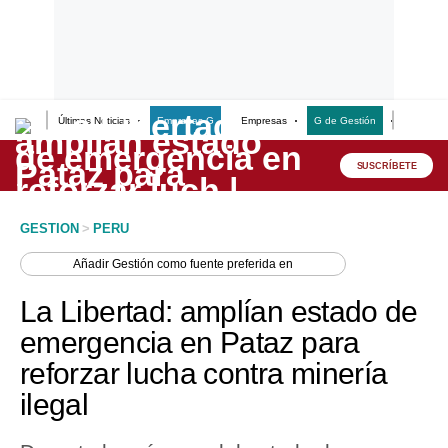
Últimas Noticias
Empresas G
Empresas
G de Gestión
Finanzas
Lo último
Peru Quiosco
SUSCRÍBETE
Portada
GESTION
>
PERU
Empresas
Añadir
Gestión
como fuente preferida en
Management & Empleo
La Libertad: amplían estado de
Economía
emergencia en Pataz para
reforzar lucha contra minería
Mercados
ilegal
Perú
Política