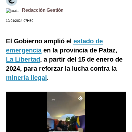
Moda
Redacción Gestión
Estilos
10/01/2024 07H50
Mundo
El Gobierno amplió el
estado de
EEUU
emergencia
en la provincia de Pataz,
México
La Libertad
, a partir del 15 de enero de
2024, para reforzar la lucha contra la
España
minería ilegal
.
Internacional
Tecnología
Club del Suscriptor
Mix
G de Gestión