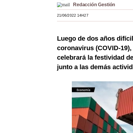
Redacción Gestión
Estilos
21/06/2022 14H27
Mundo
EEUU
Luego de dos años difíci
México
coronavirus (COVID-19), 
España
celebrará la festividad d
Internacional
junto a las demás activi
Tecnología
Club del Suscriptor
Mix
G de Gestión
Notas Contratadas