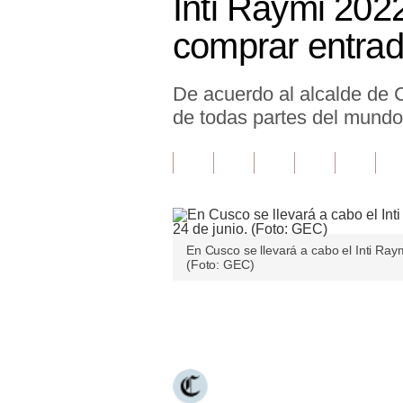
Inti Raymi 2022
Finanzas Personales
comprar entra
Inmobiliarias
De acuerdo al alcalde de C
Plus G
de todas partes del mundo
Opinión
Editorial
Pregunta de hoy
Blogs
En Cusco se llevará a cabo el Inti Raym
(Foto: GEC)
Tendencias
Lujo
Únete a nuestro canal
Viajes
Moda