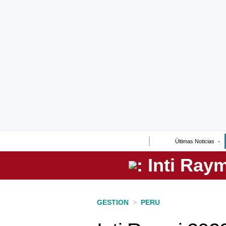
Lo último
Peru Quiosco
Portada
Empresas
Management & Empleo
Economía
Últimas Noticias
Mercados
Perú
Política
GESTION
>
PERU
Tu Dinero