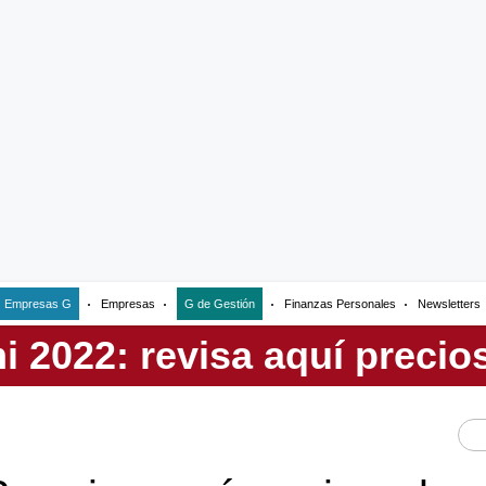
Empresas G
Empresas
G de Gestión
Finanzas Personales
Newsletters