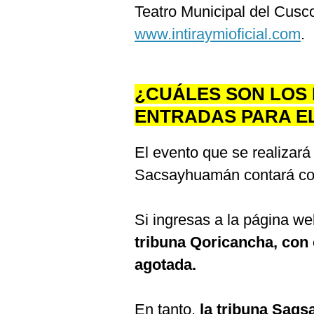
Teatro Municipal del Cus
www.intiraymioficial.com
.
¿CUÁLES SON LOS 
ENTRADAS PARA EL 
El evento que se realizará
Sacsayhuamán contará con
Si ingresas a la página w
tribuna Qoricancha, con
agotada.
En tanto,
la tribuna Saq