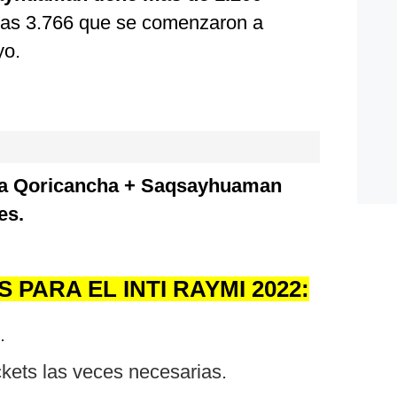
las 3.766 que se comenzaron a
yo.
ara Qoricancha + Saqsayhuaman
es.
PARA EL INTI RAYMI 2022:
.
ckets las veces necesarias.