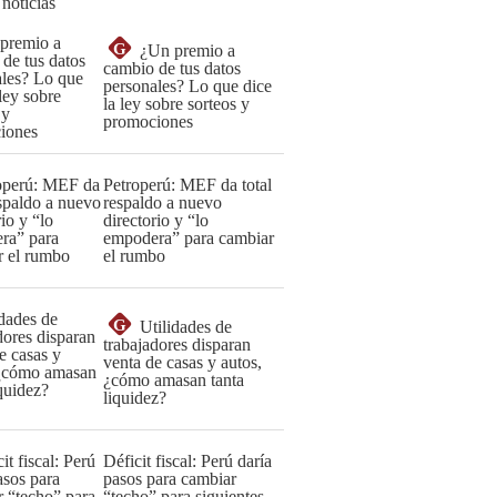
 noticias
G
¿Un premio a
cambio de tus datos
personales? Lo que dice
la ley sobre sorteos y
promociones
Petroperú: MEF da total
respaldo a nuevo
directorio y “lo
empodera” para cambiar
el rumbo
G
Utilidades de
trabajadores disparan
venta de casas y autos,
¿cómo amasan tanta
liquidez?
Déficit fiscal: Perú daría
pasos para cambiar
“techo” para siguientes