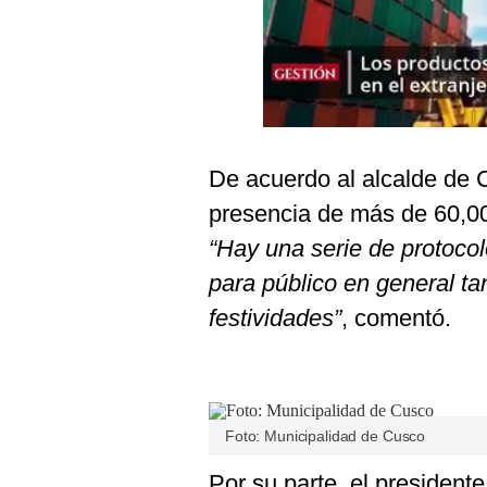
Podcast
Gestión TV
Videos
Fotogalerías
De acuerdo al alcalde de C
presencia de más de 60,00
gestion.pe
“Hay una serie de protocol
¿quiénes
para público en general ta
Somos?
festividades”
, comentó.
Términos
Y
Condiciones
Política
De
Foto: Municipalidad de Cusco
Privacidad
Politica
Por su parte, el president