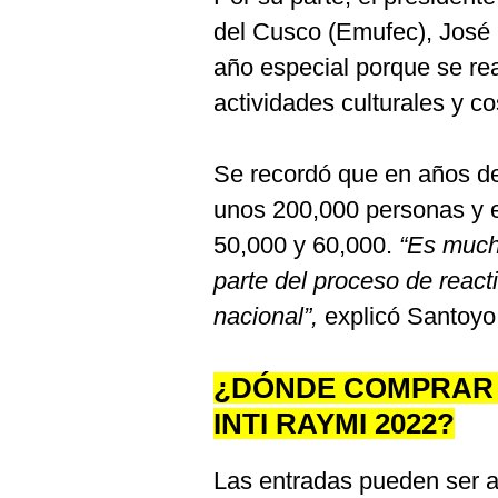
De
Cookies
del Cusco (Emufec), José 
Preguntas
año especial porque se rea
Frecuentes
actividades culturales y c
Se recordó que en años de
unos 200,000 personas y e
50,000 y 60,000.
“Es much
parte del proceso de react
nacional”,
explicó Santoyo
¿DÓNDE COMPRAR 
INTI RAYMI 2022?
Las entradas pueden ser a