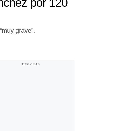
nchez por 120
 “muy grave”.