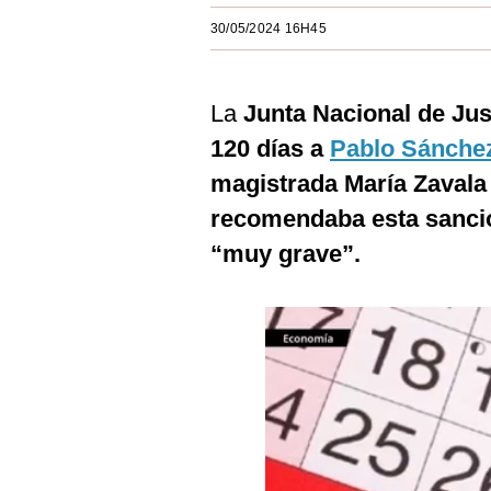
Estilos
30/05/2024 16H45
Mundo
La
Junta Nacional de Just
EEUU
120 días a
Pablo Sánche
México
magistrada María Zavala 
España
recomendaba esta sanción
Internacional
“muy grave”.
Tecnología
Club del Suscriptor
Mix
G de Gestión
Notas Contratadas