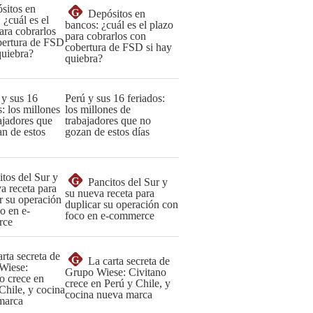
G
Depósitos en
bancos: ¿cuál es el plazo
para cobrarlos con
cobertura de FSD si hay
quiebra?
Perú y sus 16 feriados:
los millones de
trabajadores que no
gozan de estos días
G
Pancitos del Sur y
su nueva receta para
duplicar su operación con
foco en e-commerce
G
La carta secreta de
Grupo Wiese: Civitano
crece en Perú y Chile, y
cocina nueva marca