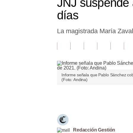
JNJ suspende 
Finanzas Personales
días
Inmobiliarias
La magistrada María Zavala
Plus G
Opinión
Editorial
Pregunta de hoy
Informe señala que Pablo Sánchez cobr
Blogs
(Foto: Andina)
Tendencias
Únete a nuestro canal
Lujo
Viajes
Moda
Redacción Gestión