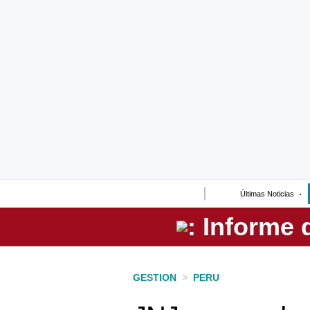
Lo último
Peru Quiosco
Portada
Empresas
Management & Empleo
Economía
Últimas Noticias
Mercados
Perú
Política
GESTION
>
PERU
Tu Dinero