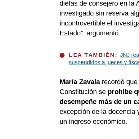
De
dietas de consejero en la 
Cookies
investigado sin reserva al
Preguntas
Frecuentes
incontrovertible el investig
Estado”, argumentó.
LEA TAMBIÉN:
JNJ rea
suspendidos a jueces y fisc
María Zavala
recordó que 
Constitución se
prohíbe q
desempeñe más de un ca
excepción de la docencia 
un ingreso económico.