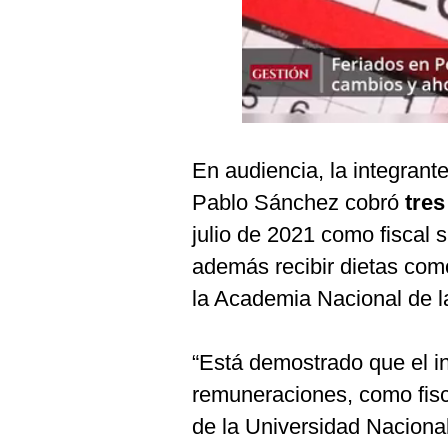
Podcast
Gestión TV
Videos
Fotogalerías
En audiencia, la integrant
Pablo Sánchez cobró
tres
gestion.pe
julio de 2021 como fiscal s
¿quiénes
además recibir dietas como
Somos?
la Academia Nacional de la
Términos
Y
Condiciones
“Está demostrado que el i
Política
De
remuneraciones, como fisc
Privacidad
de la Universidad Nacion
Politica