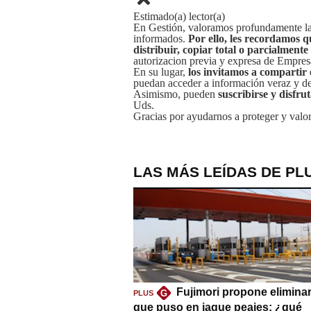
Estimado(a) lector(a)
En Gestión, valoramos profundamente la 
informados.
Por ello, les recordamos q
distribuir, copiar total o parcialmente
autorizacion previa y expresa de Empre
En su lugar,
los invitamos a compartir 
puedan acceder a información veraz y de 
Asimismo, pueden
suscribirse y disfru
Uds.
Gracias por ayudarnos a proteger y valor
LAS MÁS LEÍDAS DE PL
Fujimori propone eliminar
G
PLUS
que puso en jaque peajes: ¿qué