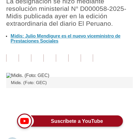
La designación se hizo mediante
resolución ministerial N° D000058-2025-
Tu Dinero
Midis publicada ayer en la edición
extraordinaria del diario El Peruano.
Finanzas Personales
Midis: Julio Mendigure es el nuevo viceministro de
Inmobiliarias
Prestaciones Sociales
Plus G
Opinión
Editorial
Midis. (Foto: GEC)
Pregunta de hoy
Blogs
Únete a nuestro canal
Tendencias
Suscríbete a YouTube
Lujo
Viajes