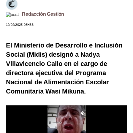
Moda
Redacción Gestión
Estilos
19/02/2025 08H36
Mundo
El Ministerio de Desarrollo e Inclusión
EEUU
Social (Midis) designó a Nadya
México
Villavicencio Callo en el cargo de
España
directora ejecutiva del Programa
Internacional
Nacional de Alimentación Escolar
Comunitaria Wasi Mikuna.
Tecnología
Club del Suscriptor
Mix
G de Gestión