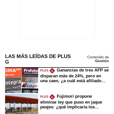
LAS MÁS LEÍDAS DE PLUS
Contenido de
G
Gestión
Ganancias de tres AFP se
PLUS
G
disparan más de 24%, pero en
una caen, ¿a cuál está afiliado
usted?
Fujimori propone
PLUS
G
eliminar ley que puso en jaque
peajes: ¿qué implicaría los
usuarios?