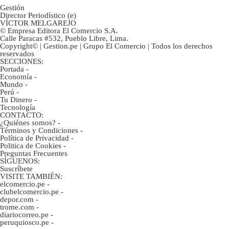
Gestión
Director Periodístico (e)
VÍCTOR MELGAREJO
© Empresa Editora El Comercio S.A.
Calle Paracas #532, Pueblo Libre, Lima.
Copyright© | Gestion.pe | Grupo El Comercio | Todos los derechos
reservados
SECCIONES:
Portada
-
Economía
-
Mundo
-
Perú
-
Tu Dinero
-
Tecnología
CONTACTO:
¿Quiénes somos?
-
Términos y Condiciones
-
Política de Privacidad
-
Politica de Cookies
-
Preguntas Frecuentes
SÍGUENOS:
Suscríbete
VISITE TAMBIÉN:
elcomercio.pe
-
clubelcomercio.pe
-
depor.com
-
trome.com
-
diariocorreo.pe
-
peruquiosco.pe
-