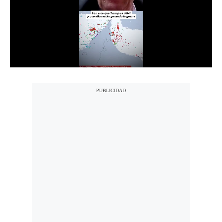
Notas Contratadas
Podcast
Gestión TV
Videos
Fotogalerías
gestion.pe
¿quiénes
Somos?
Términos
Y
Condiciones
Política
De
Privacidad