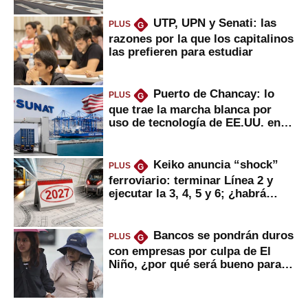
UTP, UPN y Senati: las
PLUS
G
razones por la que los capitalinos
las prefieren para estudiar
Puerto de Chancay: lo
PLUS
G
que trae la marcha blanca por
uso de tecnología de EE.UU. en
mercancías
Keiko anuncia “shock”
PLUS
G
ferroviario: terminar Línea 2 y
ejecutar la 3, 4, 5 y 6; ¿habrá
avances?
Bancos se pondrán duros
PLUS
G
con empresas por culpa de El
Niño, ¿por qué será bueno para
ahorristas?