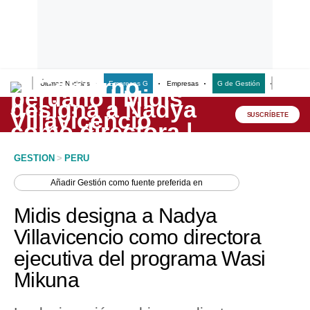
Últimas Noticias
Empresas G
Empresas
G de Gestión
Finanzas
Lo último
Peru Quiosco
SUSCRÍBETE
Portada
GESTION
>
PERU
Empresas
Añadir
Gestión
como fuente preferida en
Management & Empleo
Midis designa a Nadya
Economía
Villavicencio como directora
ejecutiva del programa Wasi
Mercados
Mikuna
Perú
Política