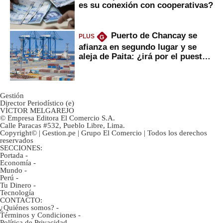
es su conexión con cooperativas?
Puerto de Chancay se
PLUS
G
afianza en segundo lugar y se
aleja de Paita: ¿irá por el puesto
1?
Gestión
Director Periodístico (e)
VÍCTOR MELGAREJO
© Empresa Editora El Comercio S.A.
Calle Paracas #532, Pueblo Libre, Lima.
Copyright© | Gestion.pe | Grupo El Comercio | Todos los derechos
reservados
SECCIONES:
Portada
-
Economía
-
Mundo
-
Perú
-
Tu Dinero
-
Tecnología
CONTACTO:
¿Quiénes somos?
-
Términos y Condiciones
-
Política de Privacidad
-