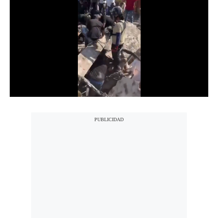
Notas Contratadas
Podcast
Gestión TV
Videos
Fotogalerías
gestion.pe
¿quiénes
Somos?
Términos
Y
Condiciones
Política
De
Privacidad