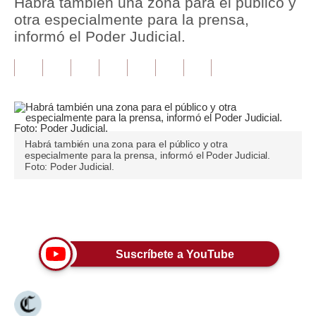
Habrá también una zona para el público y
otra especialmente para la prensa,
Tu Dinero
informó el Poder Judicial.
Finanzas Personales
Inmobiliarias
Plus G
Opinión
Habrá también una zona para el público y otra
especialmente para la prensa, informó el Poder Judicial.
Foto: Poder Judicial.
Editorial
Pregunta de hoy
Únete a nuestro canal
Blogs
Tendencias
Suscríbete a YouTube
Lujo
Viajes