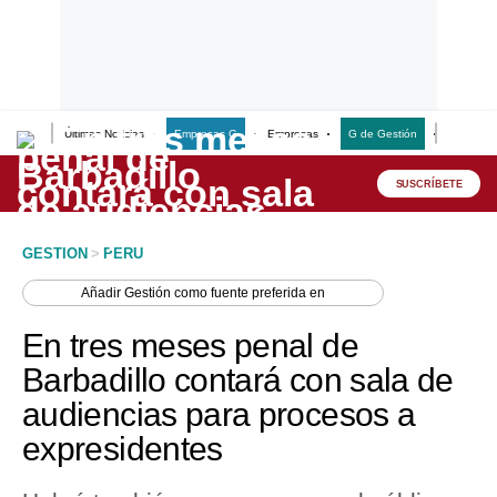
Últimas Noticias
Empresas G
Empresas
G de Gestión
Finanzas
Lo último
Peru Quiosco
SUSCRÍBETE
Portada
GESTION
>
PERU
Empresas
Añadir
Gestión
como fuente preferida en
Management & Empleo
En tres meses penal de
Economía
Barbadillo contará con sala de
audiencias para procesos a
Mercados
expresidentes
Perú
Política