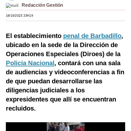
Redacción Gestión
Moda
18/10/2023 23H19
Estilos
Mundo
El establecimiento
penal de Barbadillo
,
ubicado en la sede de la Dirección de
EEUU
Operaciones Especiales (Diroes) de la
México
Policía Nacional
, contará con una sala
España
de audiencias y videoconferencias a fin
Internacional
de que puedan desarrollarse las
diligencias judiciales a los
Tecnología
expresidentes que allí se encuentran
Club del Suscriptor
recluidos.
Mix
G de Gestión