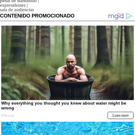
penal de Barbadillo
|
expresidentes
|
sala de audiencias