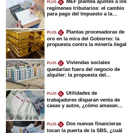
MEF plantea ajustes a los
PLUS
G
regímenes tributarios: el cambio
para pago del Impuesto a la
Renta
Plantas procesadoras de
PLUS
G
oro en la mira del Gobierno: la
propuesta contra la minería ilegal
Viviendas sociales
PLUS
G
quedarían fuera del negocio de
alquiler: la propuesta del
gobierno
Utilidades de
PLUS
G
trabajadores disparan venta de
casas y autos, ¿cómo amasan
tanta liquidez?
Dos nuevas financieras
PLUS
G
tocan la puerta de la SBS, ¿cuál