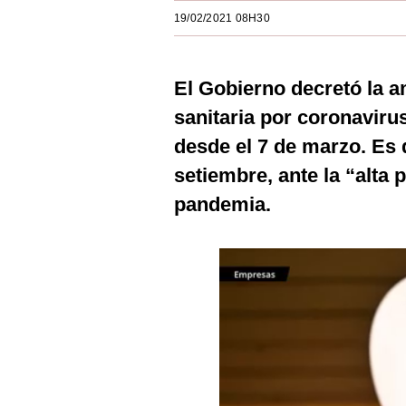
Estilos
19/02/2021 08H30
Mundo
El Gobierno decretó la a
EEUU
sanitaria por coronaviru
México
desde el 7 de marzo. Es 
España
setiembre, ante la “alta 
Internacional
pandemia.
Tecnología
Club del Suscriptor
Mix
G de Gestión
Notas Contratadas