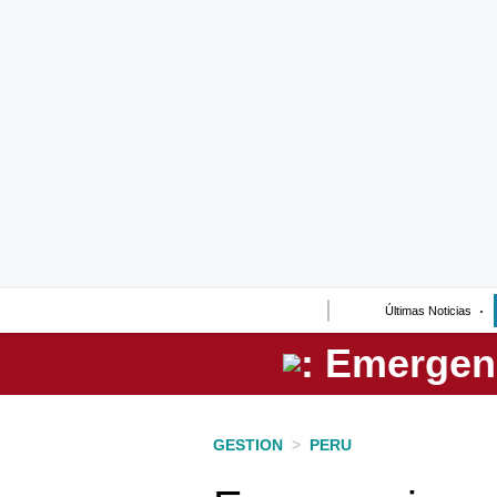
Lo último
Peru Quiosco
Portada
Empresas
Management & Empleo
Economía
Últimas Noticias
Mercados
Perú
Política
GESTION
>
PERU
Tu Dinero