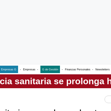
Empresas G
Empresas
G de Gestión
Finanzas Personales
Newsletters