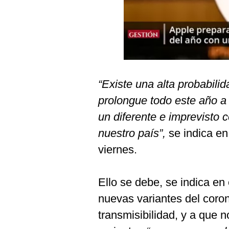
Podcast
Gestión TV
Videos
Fotogalerías
“Existe una alta probabil
prolongue todo este año a
gestion.pe
un diferente e imprevist
¿quiénes
nuestro país”,
se indica en
Somos?
viernes.
Términos
Y
Condiciones
Ello se debe, se indica en
Política
nuevas variantes del coron
De
Privacidad
transmisibilidad, y a que 
Politica