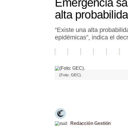
Emergencia san
Finanzas Personales
alta probabili
Inmobiliarias
“Existe una alta probabili
Plus G
epidémicas”, indica el dec
Opinión
Editorial
Pregunta de hoy
(Foto: GEC).
Blogs
Tendencias
Únete a nuestro canal
Lujo
Viajes
Moda
Redacción Gestión