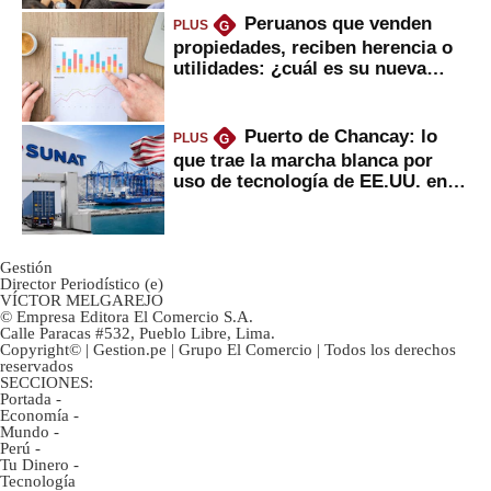
Peruanos que venden
PLUS
G
propiedades, reciben herencia o
utilidades: ¿cuál es su nueva
inversión clave?
Puerto de Chancay: lo
PLUS
G
que trae la marcha blanca por
uso de tecnología de EE.UU. en
mercancías
Gestión
Director Periodístico (e)
VÍCTOR MELGAREJO
© Empresa Editora El Comercio S.A.
Calle Paracas #532, Pueblo Libre, Lima.
Copyright© | Gestion.pe | Grupo El Comercio | Todos los derechos
reservados
SECCIONES:
Portada
-
Economía
-
Mundo
-
Perú
-
Tu Dinero
-
Tecnología