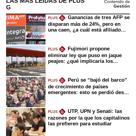
LAS MÁS LEÍDAS DE PLUS
Contenido de
G
Gestión
Ganancias de tres AFP se
PLUS
G
disparan más de 24%, pero en
una caen, ¿a cuál está afiliado
usted?
Fujimori propone
PLUS
G
eliminar ley que puso en jaque
peajes: ¿qué implicaría los
usuarios?
Perú se “bajó del barco”
PLUS
G
de crecimiento de países
emergentes: esto se perdió desde
2022
UTP, UPN y Senati: las
PLUS
G
razones por la que los capitalinos
las prefieren para estudiar