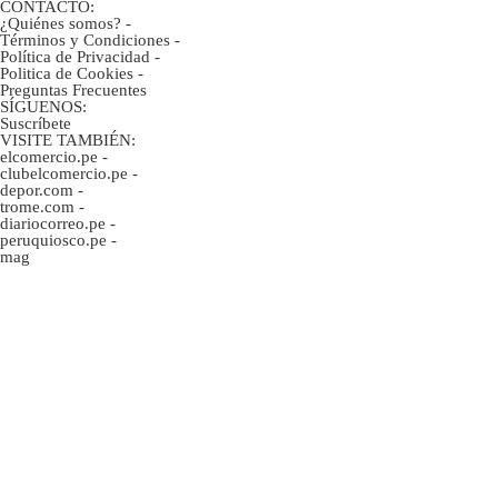
CONTACTO:
¿Quiénes somos?
-
Términos y Condiciones
-
Política de Privacidad
-
Politica de Cookies
-
Preguntas Frecuentes
SÍGUENOS:
Suscríbete
VISITE TAMBIÉN:
elcomercio.pe
-
clubelcomercio.pe
-
depor.com
-
trome.com
-
diariocorreo.pe
-
peruquiosco.pe
-
mag