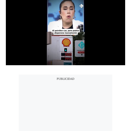
Notas Contratadas
Podcast
Gestión TV
Videos
Fotogalerías
gestion.pe
¿quiénes
Somos?
Términos
Y
Condiciones
Política
De
Privacidad