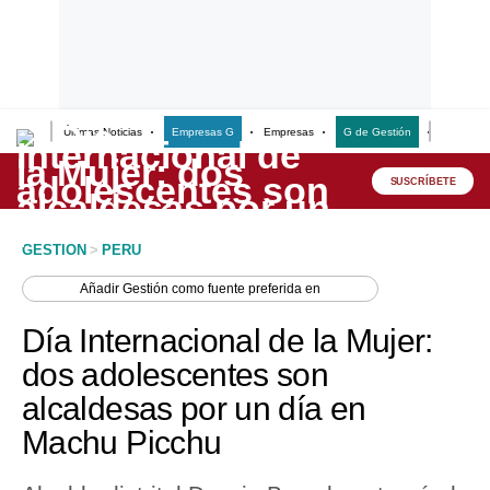
Últimas Noticias
Empresas G
Empresas
G de Gestión
Finanzas
Lo último
Peru Quiosco
SUSCRÍBETE
Portada
GESTION
>
PERU
Empresas
Añadir
Gestión
como fuente preferida en
Management & Empleo
Día Internacional de la Mujer:
Economía
dos adolescentes son
alcaldesas por un día en
Mercados
Machu Picchu
Perú
Política