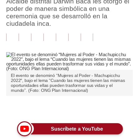
Alcalde distrital Darwin Baca les otorgó el
poder de manera simbólica en una
Tu Dinero
ceremonia que se desarrolló en la
ciudadela inca.
Finanzas Personales
Inmobiliarias
Plus G
Opinión
Editorial
El evento se denominó “Mujeres al Poder - Machupicchu
2022″, bajo el lema “Cuando las mujeres tienen las mismas
oportunidades ellas pueden trasformar sus vidas y el
Pregunta de hoy
mundo”. (Foto: ONG Plan Internacional)
Blogs
Únete a nuestro canal
Tendencias
Lujo
Suscríbete a YouTube
Viajes