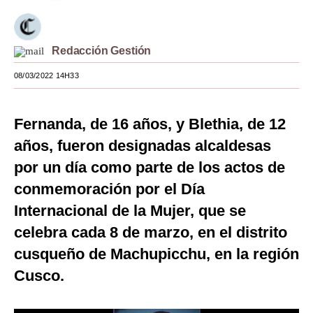
Moda
Estilos
Redacción Gestión
Mundo
08/03/2022 14H33
EEUU
Fernanda, de 16 años, y Blethia, de 12
México
años, fueron designadas alcaldesas
España
por un día como parte de los actos de
conmemoración por el Día
Internacional
Internacional de la Mujer, que se
Tecnología
celebra cada 8 de marzo, en el distrito
Club del Suscriptor
cusqueño de Machupicchu, en la región
Mix
Cusco.
G de Gestión