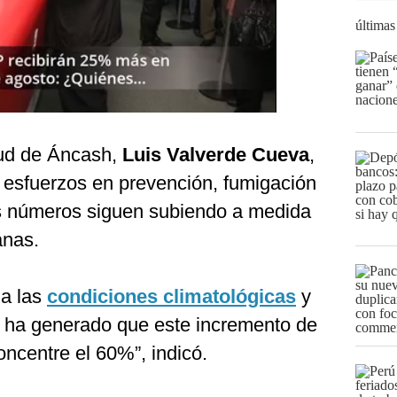
últimas
alud de Áncash,
Luis Valverde Cueva
,
s esfuerzos en prevención, fumigación
os números siguen subiendo a medida
anas.
a las
condiciones climatológicas
y
e ha generado que este incremento de
oncentre el 60%”, indicó.