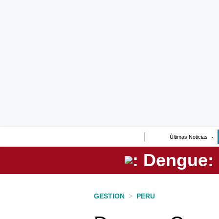
Lo último
Peru Quiosco
Portada
Empresas
Management & Empleo
Economía
Últimas Noticias
Mercados
Perú
Política
GESTION
>
PERU
Tu Dinero