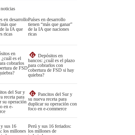
 noticias
Países en desarrollo
tienen “más que ganar”
de la IA que naciones
ricas
G
Depósitos en
bancos: ¿cuál es el plazo
para cobrarlos con
cobertura de FSD si hay
quiebra?
G
Pancitos del Sur y
su nueva receta para
duplicar su operación con
foco en e-commerce
Perú y sus 16 feriados:
los millones de