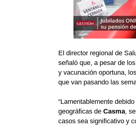
Podcast
Gestión TV
Videos
Fotogalerías
El director regional de S
señaló que, a pesar de lo
gestion.pe
y vacunación oportuna, l
¿quiénes
que van pasando las sem
Somos?
Términos
Y
“Lamentablemente debido 
Condiciones
geográficas de
Casma
, s
Política
De
casos sea significativo y c
Privacidad
Politica