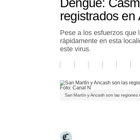
Dengue: Casma
Finanzas Personales
registrados en
Inmobiliarias
Pese a los esfuerzos que 
Plus G
rápidamente en esta locali
Opinión
este virus.
Editorial
Pregunta de hoy
Blogs
San Martín y Ancash son las regiones
Tendencias
Lujo
Únete a nuestro canal
Viajes
Moda