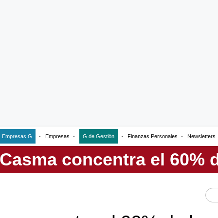
Empresas G
Empresas
G de Gestión
Finanzas Personales
Newsletters