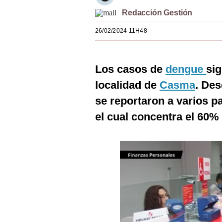
Estilos
Redacción Gestión
Mundo
26/02/2024 11H48
EEUU
Los casos de
dengue
si
México
localidad de
Casma
. Des
España
se reportaron a varios p
Internacional
el cual concentra el 60%
Tecnología
Club del Suscriptor
Mix
G de Gestión
Notas Contratadas