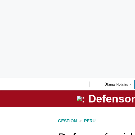
Lo último
Peru Quiosco
Portada
Empresas
Management & Empleo
Economía
Últimas Noticias
Mercados
Perú
Política
GESTION
>
PERU
Tu Dinero