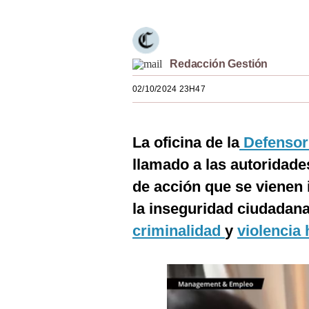
Estilos
Mundo
Redacción Gestión
EEUU
02/10/2024 23H47
México
España
La oficina de la
Defensorí
Internacional
llamado a las autoridade
Tecnología
de acción que se vienen
la inseguridad ciudadana,
Club del Suscriptor
criminalidad
y
violencia 
Mix
G de Gestión
Notas Contratadas