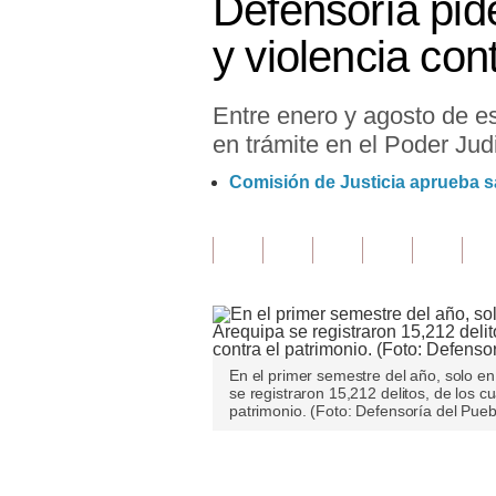
Defensoría pide
Finanzas Personales
y violencia con
Inmobiliarias
Entre enero y agosto de es
Plus G
en trámite en el Poder Judi
Opinión
Comisión de Justicia aprueba s
Editorial
Pregunta de hoy
Blogs
Tendencias
En el primer semestre del año, solo en 
Lujo
se registraron 15,212 delitos, de los c
patrimonio. (Foto: Defensoría del Pueb
Viajes
Moda
Únete a nuestro canal