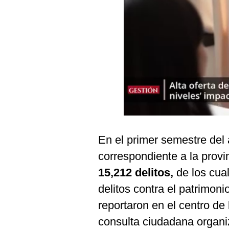
Podcast
Gestión TV
Videos
Fotogalerías
gestion.pe
¿quiénes
En el primer semestre del a
Somos?
correspondiente a la provi
Términos
Y
15,212 delitos,
de los cua
Condiciones
delitos contra el patrimon
Política
De
reportaron en el centro de 
Privacidad
consulta ciudadana organiz
Politica