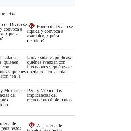
 noticias
G
Fondo de Diviso se
liquida y convoca a
asamblea, ¿qué se
decidirá?
Universidades públicas:
quiénes avanzan con
inversiones y quiénes se
quedaron “en la cola”
Perú y México: las
implicancias del
reencuentro diplomático
G
Alta oferta de
talentos para ‘estos