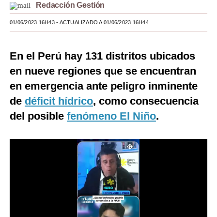
Redacción Gestión
Moda
01/06/2023 16H43
- ACTUALIZADO A 01/06/2023 16H44
Estilos
Mundo
En el Perú hay 131 distritos ubicados
en nueve regiones que se encuentran
EEUU
en emergencia ante peligro inminente
México
de
déficit hídrico
, como consecuencia
España
del posible
fenómeno El Niño
.
Internacional
Tecnología
Club del Suscriptor
Mix
G de Gestión