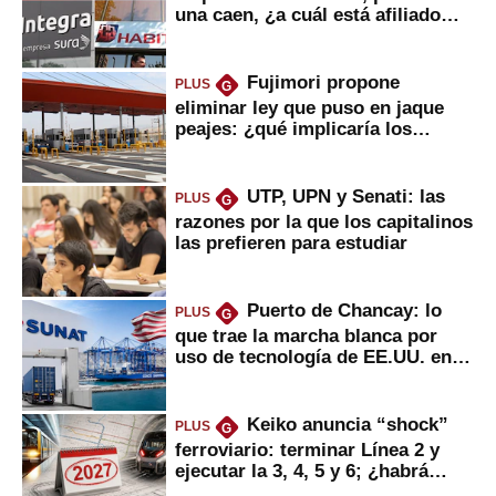
una caen, ¿a cuál está afiliado
usted?
Fujimori propone
PLUS
G
eliminar ley que puso en jaque
peajes: ¿qué implicaría los
usuarios?
UTP, UPN y Senati: las
PLUS
G
razones por la que los capitalinos
las prefieren para estudiar
Puerto de Chancay: lo
PLUS
G
que trae la marcha blanca por
uso de tecnología de EE.UU. en
mercancías
Keiko anuncia “shock”
PLUS
G
ferroviario: terminar Línea 2 y
ejecutar la 3, 4, 5 y 6; ¿habrá
avances?