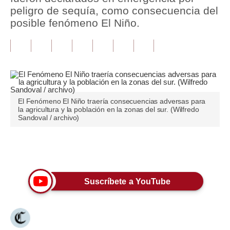
peligro de sequía, como consecuencia del
Tu Dinero
posible fenómeno El Niño.
Finanzas Personales
Inmobiliarias
Plus G
Opinión
El Fenómeno El Niño traería consecuencias adversas para
la agricultura y la población en la zonas del sur. (Wilfredo
Sandoval / archivo)
Editorial
Pregunta de hoy
Únete a nuestro canal
Blogs
Suscríbete a YouTube
Tendencias
Lujo
Viajes