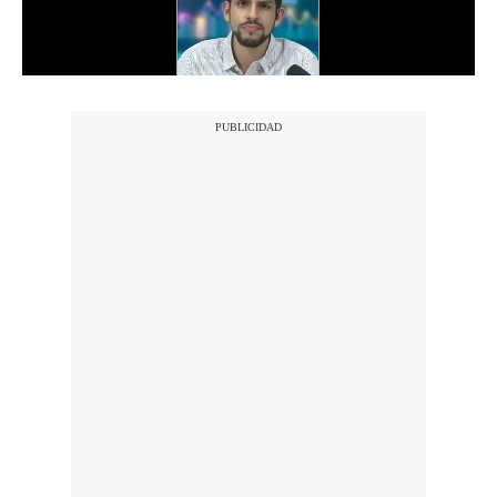
Notas Contratadas
Podcast
Gestión TV
Videos
Fotogalerías
gestion.pe
¿quiénes
Somos?
Términos
Y
Condiciones
Política
De
Privacidad