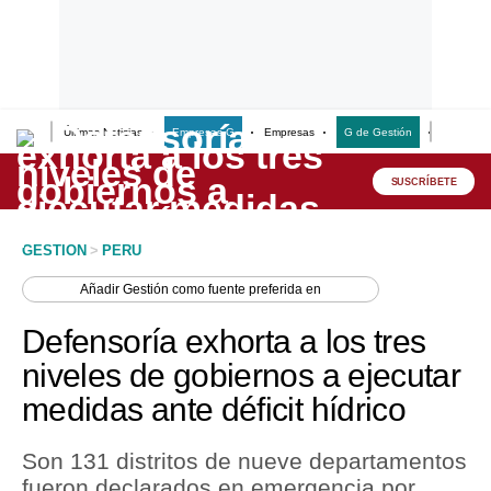
Últimas Noticias
Empresas G
Empresas
G de Gestión
Finanzas
Lo último
Peru Quiosco
SUSCRÍBETE
Portada
GESTION
>
PERU
Empresas
Añadir
Gestión
como fuente preferida en
Management & Empleo
Defensoría exhorta a los tres
Economía
niveles de gobiernos a ejecutar
medidas ante déficit hídrico
Mercados
Perú
Son 131 distritos de nueve departamentos
fueron declarados en emergencia por
Política