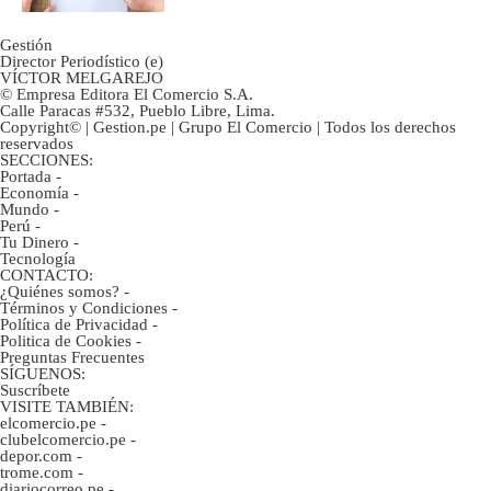
Gestión
Director Periodístico (e)
VÍCTOR MELGAREJO
© Empresa Editora El Comercio S.A.
Calle Paracas #532, Pueblo Libre, Lima.
Copyright© | Gestion.pe | Grupo El Comercio | Todos los derechos
reservados
SECCIONES:
Portada
-
Economía
-
Mundo
-
Perú
-
Tu Dinero
-
Tecnología
CONTACTO:
¿Quiénes somos?
-
Términos y Condiciones
-
Política de Privacidad
-
Politica de Cookies
-
Preguntas Frecuentes
SÍGUENOS:
Suscríbete
VISITE TAMBIÉN:
elcomercio.pe
-
clubelcomercio.pe
-
depor.com
-
trome.com
-
diariocorreo.pe
-