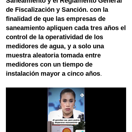
Saneamiento y el Reglamento General
Notas Contratadas
de Fiscalización y Sanción. con la
finalidad de que las empresas de
Podcast
saneamiento apliquen cada tres años el
Gestión TV
control de la operatividad de los
Videos
medidores de agua, y a solo una
Fotogalerías
muestra aleatoria tomada entre
medidores con un tiempo de
instalación mayor a cinco años
.
gestion.pe
¿quiénes
Somos?
Términos
Y
Condiciones
Política
De
Privacidad