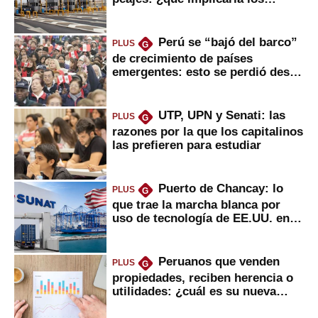
usuarios?
Perú se “bajó del barco”
PLUS
G
de crecimiento de países
emergentes: esto se perdió desde
2022
UTP, UPN y Senati: las
PLUS
G
razones por la que los capitalinos
las prefieren para estudiar
Puerto de Chancay: lo
PLUS
G
que trae la marcha blanca por
uso de tecnología de EE.UU. en
mercancías
Peruanos que venden
PLUS
G
propiedades, reciben herencia o
utilidades: ¿cuál es su nueva
inversión clave?