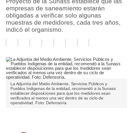
Proyecto de la Sunass establece que las
empresas de saneamiento estarán
Tu Dinero
obligadas a verificar solo algunas
muestras de medidores, cada tres años,
Finanzas Personales
indicó el organismo.
Inmobiliarias
Plus G
Opinión
Editorial
Pregunta de hoy
La Adjuntía del Medio Ambiente, Servicios Públicos y
Pueblos Indígenas de la entidad, recomendó a la Sunass
establecer disposiciones para que los medidores sean
Blogs
verificados al menos una vez dentro de su ciclo de
operatividad. Foto: Defensoría.
Tendencias
Lujo
Únete a nuestro canal
Viajes