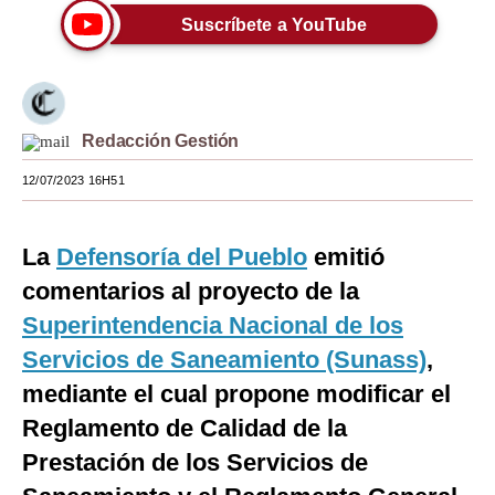
Suscríbete a YouTube
Moda
Estilos
Mundo
Redacción Gestión
EEUU
12/07/2023 16H51
México
La
Defensoría del Pueblo
emitió
España
comentarios al proyecto de la
Internacional
Superintendencia Nacional de los
Tecnología
Servicios de Saneamiento (Sunass)
,
Club del Suscriptor
mediante el cual propone modificar el
Reglamento de Calidad de la
Mix
Prestación de los Servicios de
G de Gestión