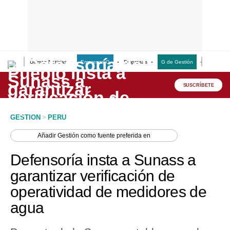
Últimas Noticias
Empresas G
Empresas
G de Gestión
Finanzas
Lo último
Peru Quiosco
SUSCRÍBETE
Portada
GESTION
>
PERU
Empresas
Añadir
Gestión
como fuente preferida en
Management & Empleo
Defensoría insta a Sunass a
Economía
garantizar verificación de
operatividad de medidores de
Mercados
agua
Perú
Política