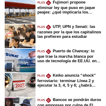
Fujimori propone
PLUS
G
eliminar ley que puso en jaque
peajes: ¿qué implicaría los
usuarios?
UTP, UPN y Senati: las
PLUS
G
razones por la que los capitalinos
las prefieren para estudiar
Puerto de Chancay: lo
PLUS
G
que trae la marcha blanca por
uso de tecnología de EE.UU. en
mercancías
Keiko anuncia “shock”
PLUS
G
ferroviario: terminar Línea 2 y
ejecutar la 3, 4, 5 y 6; ¿habrá
avances?
Bancos se pondrán duros
PLUS
G
con empresas por culpa de El