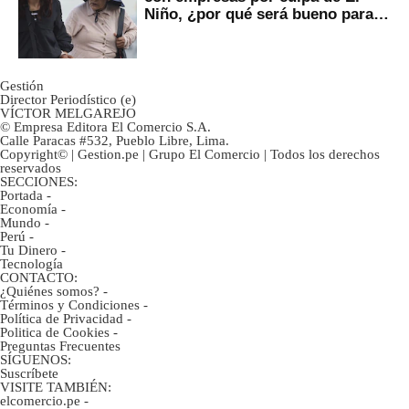
Niño, ¿por qué será bueno para
ahorristas?
Gestión
Director Periodístico (e)
VÍCTOR MELGAREJO
© Empresa Editora El Comercio S.A.
Calle Paracas #532, Pueblo Libre, Lima.
Copyright© | Gestion.pe | Grupo El Comercio | Todos los derechos
reservados
SECCIONES:
Portada
-
Economía
-
Mundo
-
Perú
-
Tu Dinero
-
Tecnología
CONTACTO:
¿Quiénes somos?
-
Términos y Condiciones
-
Política de Privacidad
-
Politica de Cookies
-
Preguntas Frecuentes
SÍGUENOS:
Suscríbete
VISITE TAMBIÉN:
elcomercio.pe
-