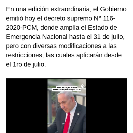
En una edición extraordinaria, el Gobierno
Moda
emitió hoy el decreto supremo N° 116-
Estilos
2020-PCM, donde amplía el Estado de
Mundo
Emergencia Nacional hasta el 31 de julio,
EEUU
pero con diversas modificaciones a las
restricciones, las cuales aplicarán desde
México
el 1ro de julio.
España
Internacional
Tecnología
Club del Suscriptor
Mix
G de Gestión