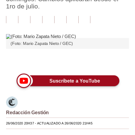
1ro de julio.
Tu Dinero
Finanzas Personales
Inmobiliarias
(Foto: Mario Zapata Nieto / GEC)
Plus G
Opinión
Únete a nuestro canal
Editorial
Suscríbete a YouTube
Pregunta de hoy
Blogs
Tendencias
Redacción Gestión
Lujo
26/06/2020 20H37
- ACTUALIZADO A 26/06/2020 21H45
Viajes