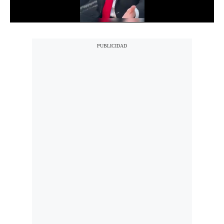
Notas Contratadas
Podcast
Gestión TV
Videos
Fotogalerías
gestion.pe
¿quiénes
Somos?
Términos
Y
Condiciones
Política
De
Privacidad