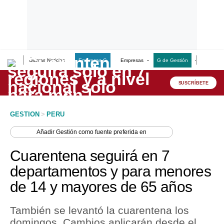
Últimas Noticias
Empresas G
Empresas
G de Gestión
Finanzas
Lo último
Peru Quiosco
SUSCRÍBETE
Portada
GESTION
>
PERU
Empresas
Añadir
Gestión
como fuente preferida en
Management & Empleo
Cuarentena seguirá en 7
Economía
departamentos y para menores
de 14 y mayores de 65 años
Mercados
Perú
También se levantó la cuarentena los
domingos. Cambios aplicarán desde el
Política