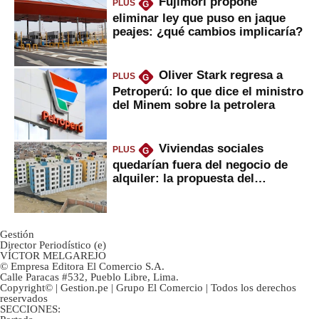
Fujimori propone
PLUS
G
eliminar ley que puso en jaque
peajes: ¿qué cambios implicaría?
Oliver Stark regresa a
PLUS
G
Petroperú: lo que dice el ministro
del Minem sobre la petrolera
Viviendas sociales
PLUS
G
quedarían fuera del negocio de
alquiler: la propuesta del
gobierno
Gestión
Director Periodístico (e)
VÍCTOR MELGAREJO
© Empresa Editora El Comercio S.A.
Calle Paracas #532, Pueblo Libre, Lima.
Copyright© | Gestion.pe | Grupo El Comercio | Todos los derechos
reservados
SECCIONES: