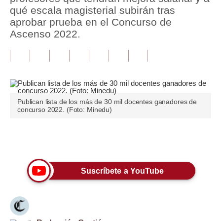
qué escala magisterial subirán tras
Tu Dinero
aprobar prueba en el Concurso de
Ascenso 2022.
Finanzas Personales
Inmobiliarias
Plus G
Opinión
Publican lista de los más de 30 mil docentes ganadores de
concurso 2022. (Foto: Minedu)
Editorial
Pregunta de hoy
Únete a nuestro canal
Blogs
Suscríbete a YouTube
Tendencias
Lujo
Viajes