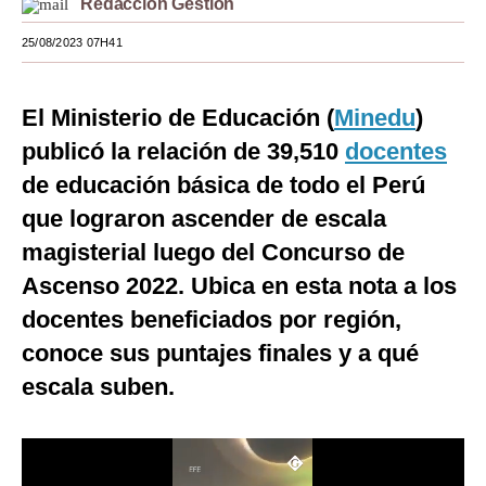
Redacción Gestión
Moda
25/08/2023 07H41
Estilos
El Ministerio de Educación (
Minedu
)
Mundo
publicó la relación de 39,510
docentes
EEUU
de educación básica de todo el Perú
México
que lograron ascender de escala
magisterial luego del Concurso de
España
Ascenso 2022. Ubica en esta nota a los
Internacional
docentes beneficiados por región,
Tecnología
conoce sus puntajes finales y a qué
Club del Suscriptor
escala suben.
Mix
G de Gestión