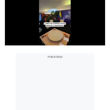
Notas Contratadas
Podcast
Gestión TV
Videos
Fotogalerías
gestion.pe
¿quiénes
Somos?
Términos
Y
Condiciones
Política
De
Privacidad