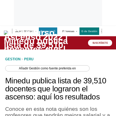
Últimas Noticias
Empresas G
Empresas
G de Gestión
Finanzas
Lo último
Peru Quiosco
SUSCRÍBETE
Portada
GESTION
>
PERU
Empresas
Añadir
Gestión
como fuente preferida en
Management & Empleo
Minedu publica lista de 39,510
Economía
docentes que lograron el
ascenso: aquí los resultados
Mercados
Perú
Conoce en esta nota quiénes son los
profesores que tendrán mejora salarial y a
Política