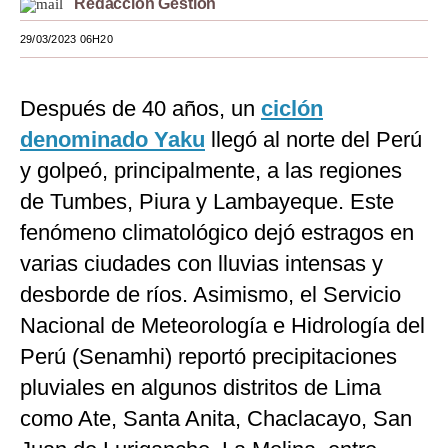
Redacción Gestión
Moda
29/03/2023 06H20
Estilos
Después de 40 años, un
ciclón
Mundo
denominado Yaku
llegó al norte del Perú
EEUU
y golpeó, principalmente, a las regiones
México
de Tumbes, Piura y Lambayeque. Este
fenómeno climatológico dejó estragos en
España
varias ciudades con lluvias intensas y
Internacional
desborde de ríos. Asimismo, el Servicio
Tecnología
Nacional de Meteorología e Hidrología del
Club del Suscriptor
Perú (Senamhi) reportó precipitaciones
pluviales en algunos distritos de Lima
Mix
como Ate, Santa Anita, Chaclacayo, San
G de Gestión