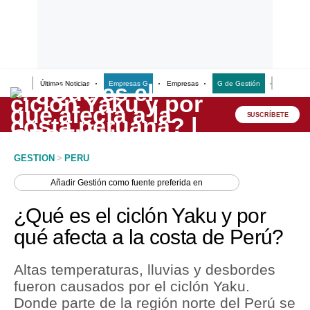
Últimas Noticias
Empresas G
Empresas
G de Gestión
Finanzas
Lo último
Peru Quiosco
SUSCRÍBETE
Portada
GESTION
>
PERU
Empresas
Añadir
Gestión
como fuente preferida en
Management & Empleo
¿Qué es el ciclón Yaku y por
Economía
qué afecta a la costa de Perú?
Mercados
Altas temperaturas, lluvias y desbordes
Perú
fueron causados por el ciclón Yaku.
Donde parte de la región norte del Perú se
Política