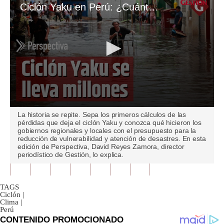
Ciclón Yaku en Perú: ¿Cuánto suman las pérdidas económicas que dejó a su paso?
0
La historia se repite. Sepa los primeros cálculos de las
seconds
pérdidas que deja el ciclón Yaku y conozca qué hicieron los
of
gobiernos regionales y locales con el presupuesto para la
5
reducción de vulnerabilidad y atención de desastres. En esta
minutes,
edición de Perspectiva, David Reyes Zamora, director
42
periodístico de Gestión, lo explica.
seconds
TAGS
Ciclón
|
Clima
|
Perú