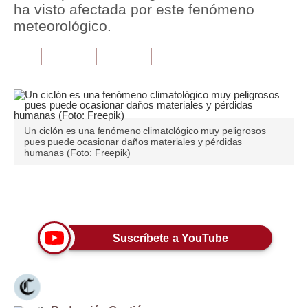
ha visto afectada por este fenómeno
meteorológico.
Tu Dinero
Finanzas Personales
Inmobiliarias
Plus G
Un ciclón es una fenómeno climatológico muy peligrosos
Opinión
pues puede ocasionar daños materiales y pérdidas
humanas (Foto: Freepik)
Editorial
Pregunta de hoy
Únete a nuestro canal
Blogs
Suscríbete a YouTube
Tendencias
Lujo
Viajes