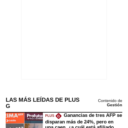
LAS MÁS LEÍDAS DE PLUS
Contenido de
G
Gestión
Ganancias de tres AFP se
PLUS
G
disparan más de 24%, pero en
una caen, ¿a cuál está afiliado