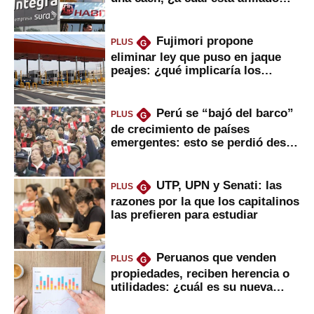
usted?
Fujimori propone
PLUS
G
eliminar ley que puso en jaque
peajes: ¿qué implicaría los
usuarios?
Perú se “bajó del barco”
PLUS
G
de crecimiento de países
emergentes: esto se perdió desde
2022
UTP, UPN y Senati: las
PLUS
G
razones por la que los capitalinos
las prefieren para estudiar
Peruanos que venden
PLUS
G
propiedades, reciben herencia o
utilidades: ¿cuál es su nueva
inversión clave?