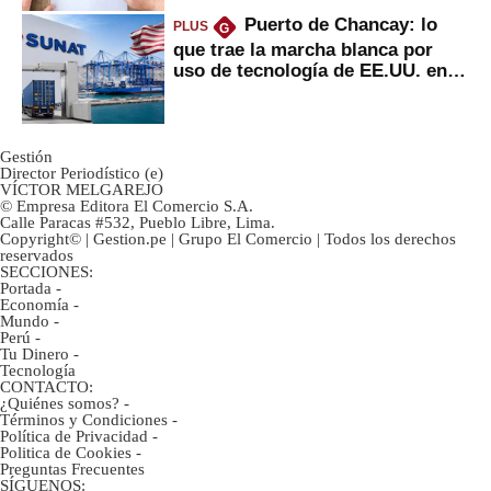
Puerto de Chancay: lo
PLUS
G
que trae la marcha blanca por
uso de tecnología de EE.UU. en
mercancías
Gestión
Director Periodístico (e)
VÍCTOR MELGAREJO
© Empresa Editora El Comercio S.A.
Calle Paracas #532, Pueblo Libre, Lima.
Copyright© | Gestion.pe | Grupo El Comercio | Todos los derechos
reservados
SECCIONES:
Portada
-
Economía
-
Mundo
-
Perú
-
Tu Dinero
-
Tecnología
CONTACTO:
¿Quiénes somos?
-
Términos y Condiciones
-
Política de Privacidad
-
Politica de Cookies
-
Preguntas Frecuentes
SÍGUENOS: