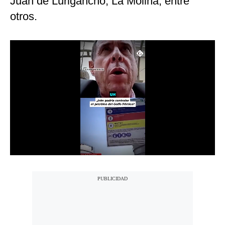
Juan de Lurigancho, La Molina, entre
Notas Contratadas
otros.
Podcast
Gestión TV
Videos
Fotogalerías
gestion.pe
¿quiénes
Somos?
Términos
Y
Condiciones
Política
De
Privacidad