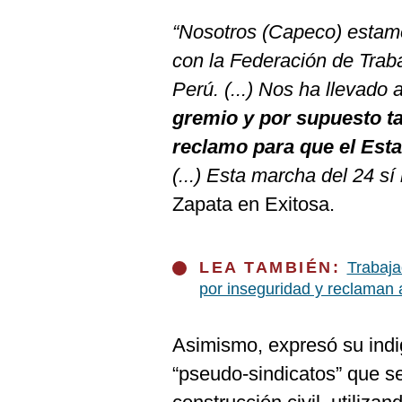
De
Cookies
“Nosotros (Capeco) estam
Preguntas
con la Federación de Traba
Frecuentes
Perú. (...) Nos ha llevado
gremio y por supuesto t
reclamo para que el Est
(...) Esta marcha del 24 sí
Zapata en Exitosa.
LEA TAMBIÉN:
Trabaja
por inseguridad y reclaman
Asimismo, expresó su indi
“pseudo-sindicatos” que s