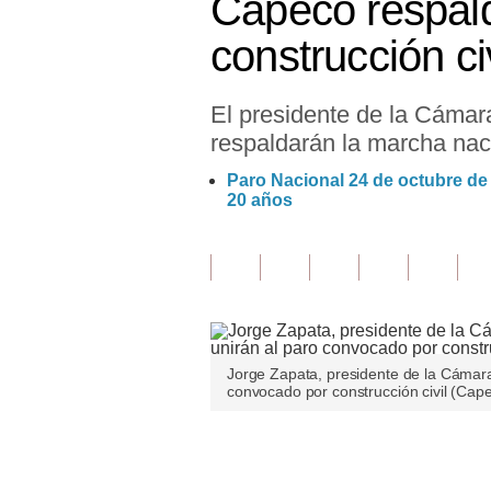
Capeco respal
Finanzas Personales
construcción ci
Inmobiliarias
El presidente de la Cámar
Plus G
respaldarán la marcha naci
Opinión
Paro Nacional 24 de octubre de
20 años
Editorial
Pregunta de hoy
Blogs
Tendencias
Jorge Zapata, presidente de la Cámara
Lujo
convocado por construcción civil (Cap
Viajes
Únete a nuestro canal
Moda