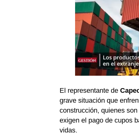
Podcast
Gestión TV
Videos
Fotogalerías
gestion.pe
¿quiénes
Somos?
El representante de
Cape
Términos
grave situación que enfren
Y
Condiciones
construcción, quienes son
Política
exigen el pago de cupos b
De
Privacidad
vidas.
Politica