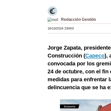
Estilos
Mundo
Redacción Gestión
EEUU
16/10/2024 23H50
México
España
Jorge Zapata, presidente
Internacional
Construcción (
Capeco
),
convocada por los grem
Tecnología
24 de octubre, con el fin
Club del Suscriptor
medidas para enfrentar l
Mix
delincuencia que se ha e
G de Gestión
Notas Contratadas