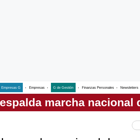
Empresas G
Empresas
G de Gestión
Finanzas Personales
Newsletters