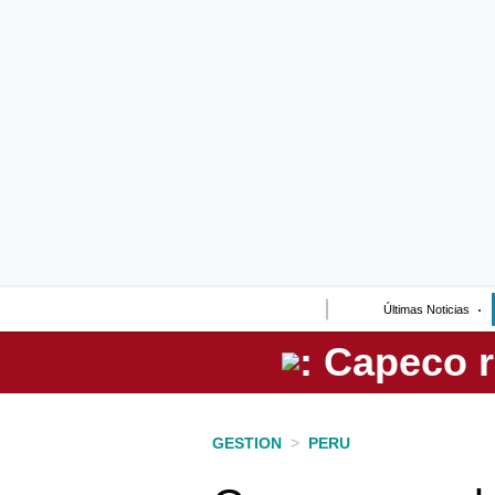
Lo último
Peru Quiosco
Portada
Empresas
Management & Empleo
Economía
Últimas Noticias
Mercados
Perú
Política
GESTION
>
PERU
Tu Dinero