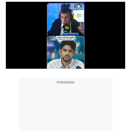
Notas Contratadas
Podcast
Gestión TV
Videos
Fotogalerías
gestion.pe
¿quiénes
Somos?
Términos
Y
Condiciones
Política
De
Privacidad