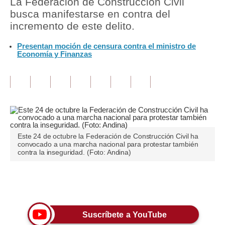
La Federación de Construcción Civil
busca manifestarse en contra del
Tu Dinero
incremento de este delito.
Finanzas Personales
Presentan moción de censura contra el ministro de
Economía y Finanzas
Inmobiliarias
Plus G
Opinión
Editorial
Este 24 de octubre la Federación de Construcción Civil ha
Pregunta de hoy
convocado a una marcha nacional para protestar también
contra la inseguridad. (Foto: Andina)
Blogs
Tendencias
Únete a nuestro canal
Lujo
Suscríbete a YouTube
Viajes