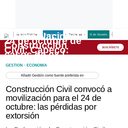
Últimas Noticias
Empresas G
Empresas
G de Gestión
Finanzas
Lo último
Peru Quiosco
SUSCRÍBETE
Portada
GESTION
>
ECONOMIA
Empresas
Añadir
Gestión
como fuente preferida en
Management & Empleo
Construcción Civil convocó a
Economía
movilización para el 24 de
octubre: las pérdidas por
Mercados
extorsión
Perú
Política