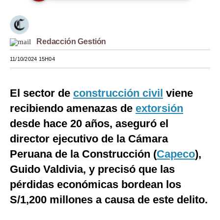
Moda
Estilos
Redacción Gestión
Mundo
11/10/2024 15H04
EEUU
El sector de
construcción civil
viene
México
recibiendo amenazas de
extorsión
España
desde hace 20 años, aseguró el
Internacional
director ejecutivo de la Cámara
Peruana de la Construcción (
Tecnología
Capeco
),
Guido Valdivia, y precisó que las
Club del Suscriptor
pérdidas económicas bordean los
Mix
S/1,200 millones a causa de este delito.
G de Gestión