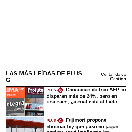
LAS MÁS LEÍDAS DE PLUS
Contenido de
G
Gestión
Ganancias de tres AFP se
PLUS
G
disparan más de 24%, pero en
una caen, ¿a cuál está afiliado
usted?
Fujimori propone
PLUS
G
eliminar ley que puso en jaque