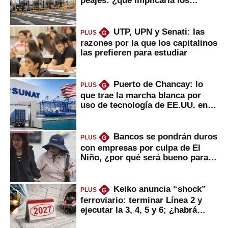
peajes: ¿qué implicaría los
usuarios?
UTP, UPN y Senati: las
PLUS
G
razones por la que los capitalinos
las prefieren para estudiar
Puerto de Chancay: lo
PLUS
G
que trae la marcha blanca por
uso de tecnología de EE.UU. en
mercancías
Bancos se pondrán duros
PLUS
G
con empresas por culpa de El
Niño, ¿por qué será bueno para
ahorristas?
Keiko anuncia “shock”
PLUS
G
ferroviario: terminar Línea 2 y
ejecutar la 3, 4, 5 y 6; ¿habrá
avances?