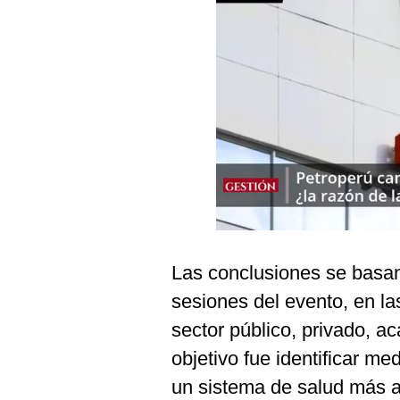
Podcast
Gestión TV
Videos
Fotogalerías
gestion.pe
¿quiénes
Somos?
Las conclusiones se basan
Términos
Y
sesiones del evento, en la
Condiciones
sector público, privado, ac
Política
De
objetivo fue identificar m
Privacidad
un sistema de salud más ar
Politica