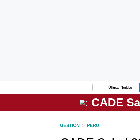
Lo último
Peru Quiosco
Portada
Empresas
Management & Empleo
Economía
Últimas Noticias
Mercados
Perú
Política
GESTION
>
PERU
Tu Dinero