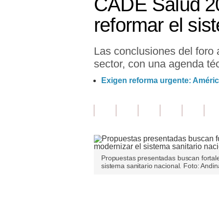
CADE Salud 20
Finanzas Personales
reformar el si
Inmobiliarias
Las conclusiones del foro a
Plus G
sector, con una agenda té
Opinión
Exigen reforma urgente: América
Editorial
Pregunta de hoy
Blogs
Tendencias
Propuestas presentadas buscan fortalec
sistema sanitario nacional. Foto: Andin
Lujo
Viajes
Únete a nuestro canal
Moda