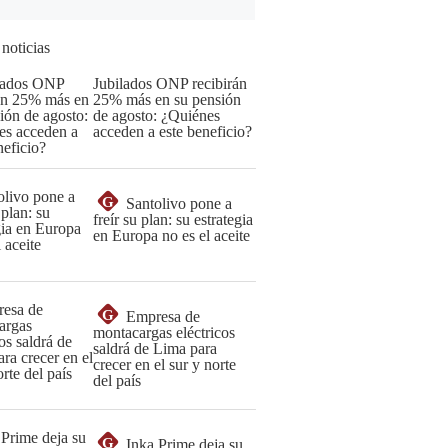
 noticias
Jubilados ONP recibirán
25% más en su pensión
de agosto: ¿Quiénes
acceden a este beneficio?
G
Santolivo pone a
freír su plan: su estrategia
en Europa no es el aceite
G
Empresa de
montacargas eléctricos
saldrá de Lima para
crecer en el sur y norte
del país
G
Inka Prime deja su