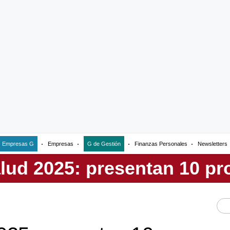
Empresas G
Empresas
G de Gestión
Finanzas Personales
Newsletters