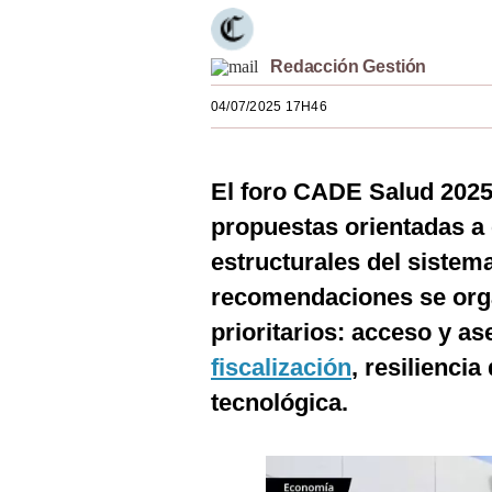
Estilos
Mundo
Redacción Gestión
04/07/2025 17H46
EEUU
México
El foro CADE Salud 2025
España
propuestas orientadas a 
Internacional
estructurales del sistem
Tecnología
recomendaciones se orga
prioritarios: acceso y as
Club del Suscriptor
fiscalización
, resilienci
Mix
tecnológica.
G de Gestión
Notas Contratadas