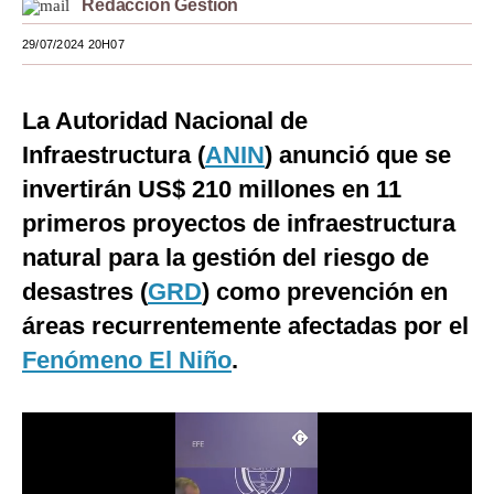
Redacción Gestión
Moda
29/07/2024 20H07
Estilos
La Autoridad Nacional de
Mundo
Infraestructura (
ANIN
) anunció que se
EEUU
invertirán US$ 210 millones en 11
México
primeros proyectos de infraestructura
natural para la gestión del riesgo de
España
desastres (
GRD
) como prevención en
Internacional
áreas recurrentemente afectadas por el
Tecnología
Fenómeno El Niño
.
Club del Suscriptor
Mix
G de Gestión