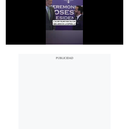
Notas Contratadas
Podcast
Gestión TV
Videos
Fotogalerías
gestion.pe
¿quiénes
Somos?
Términos
Y
Condiciones
Política
De
Privacidad