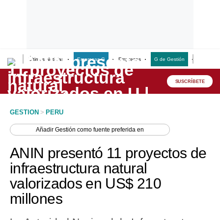
Últimas Noticias
Empresas G
Empresas
G de Gestión
Finanzas
Lo último
Peru Quiosco
SUSCRÍBETE
Portada
GESTION
>
PERU
Empresas
Añadir
Gestión
como fuente preferida en
Management & Empleo
ANIN presentó 11 proyectos de
Economía
infraestructura natural
valorizados en US$ 210
Mercados
millones
Perú
Política