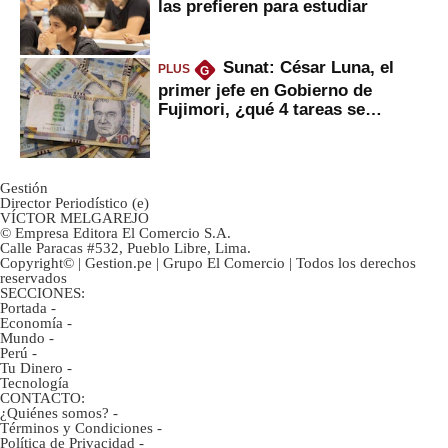
las prefieren para estudiar
Sunat: César Luna, el
PLUS
G
primer jefe en Gobierno de
Fujimori, ¿qué 4 tareas se
marcan urgentes?
Gestión
Director Periodístico (e)
VÍCTOR MELGAREJO
© Empresa Editora El Comercio S.A.
Calle Paracas #532, Pueblo Libre, Lima.
Copyright© | Gestion.pe | Grupo El Comercio | Todos los derechos
reservados
SECCIONES:
Portada
-
Economía
-
Mundo
-
Perú
-
Tu Dinero
-
Tecnología
CONTACTO:
¿Quiénes somos?
-
Términos y Condiciones
-
Política de Privacidad
-