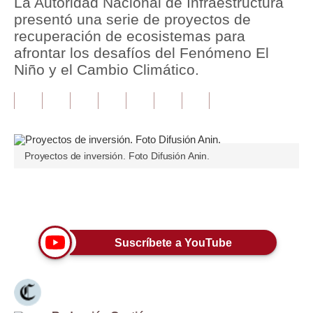
La Autoridad Nacional de Infraestructura
presentó una serie de proyectos de
Tu Dinero
recuperación de ecosistemas para
afrontar los desafíos del Fenómeno El
Finanzas Personales
Niño y el Cambio Climático.
Inmobiliarias
Plus G
Opinión
Proyectos de inversión. Foto Difusión Anin.
Editorial
Pregunta de hoy
Únete a nuestro canal
Blogs
Suscríbete a YouTube
Tendencias
Lujo
Viajes