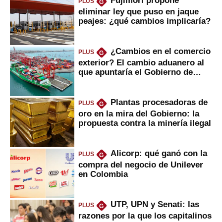
Fujimori propone
PLUS
G
eliminar ley que puso en jaque
peajes: ¿qué cambios implicaría?
¿Cambios en el comercio
PLUS
G
exterior? El cambio aduanero al
que apuntaría el Gobierno de
Fujimori
Plantas procesadoras de
PLUS
G
oro en la mira del Gobierno: la
propuesta contra la minería ilegal
Alicorp: qué ganó con la
PLUS
G
compra del negocio de Unilever
en Colombia
UTP, UPN y Senati: las
PLUS
G
razones por la que los capitalinos