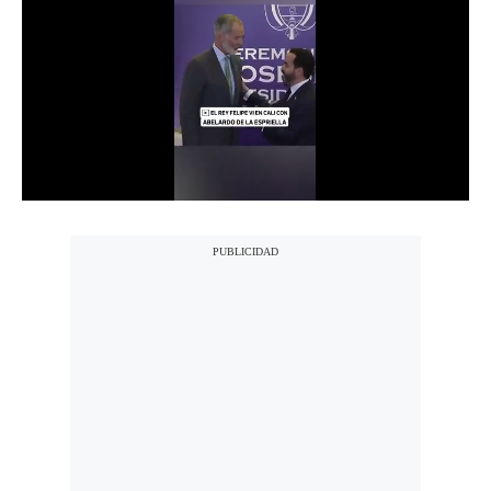
Notas Contratadas
Podcast
Gestión TV
Videos
Fotogalerías
gestion.pe
¿quiénes
Somos?
Términos
Y
Condiciones
Política
De
Privacidad