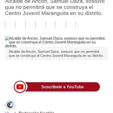
Alcalde de Ancón, Samuel Daza, sostuvo
que no permitirá que se construya el
Tu Dinero
Centro Juvenil Maranguita en su distrito.
Finanzas Personales
Inmobiliarias
Plus G
Opinión
Alcalde de Ancón, Samuel Daza, sostuvo que no permitirá
que se construya el Centro Juvenil Maranguita en su distrito.
Editorial
Pregunta de hoy
Únete a nuestro canal
Blogs
Suscríbete a YouTube
Tendencias
Lujo
Viajes