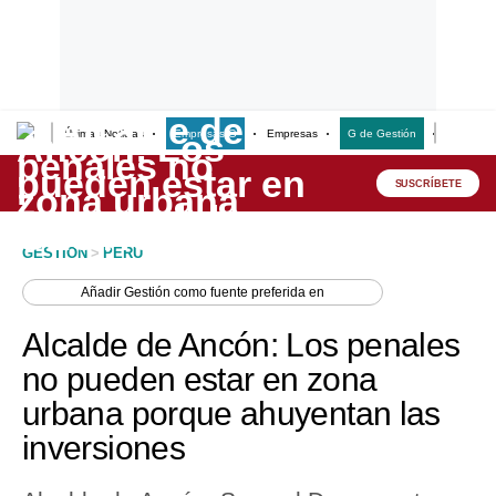
Últimas Noticias
Empresas G
Empresas
G de Gestión
Finanzas
Lo último
Peru Quiosco
SUSCRÍBETE
Portada
GESTION
>
PERU
Empresas
Añadir
Gestión
como fuente preferida en
Management & Empleo
Alcalde de Ancón: Los penales
Economía
no pueden estar en zona
urbana porque ahuyentan las
Mercados
inversiones
Perú
Política