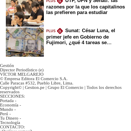
UTP, UPN y Senati: las
PLUS
G
razones por la que los capitalinos
las prefieren para estudiar
Sunat: César Luna, el
PLUS
G
primer jefe en Gobierno de
Fujimori, ¿qué 4 tareas se
marcan urgentes?
Gestión
Director Periodístico (e)
VÍCTOR MELGAREJO
© Empresa Editora El Comercio S.A.
Calle Paracas #532, Pueblo Libre, Lima.
Copyright© | Gestion.pe | Grupo El Comercio | Todos los derechos
reservados
SECCIONES:
Portada
-
Economía
-
Mundo
-
Perú
-
Tu Dinero
-
Tecnología
CONTACTO: