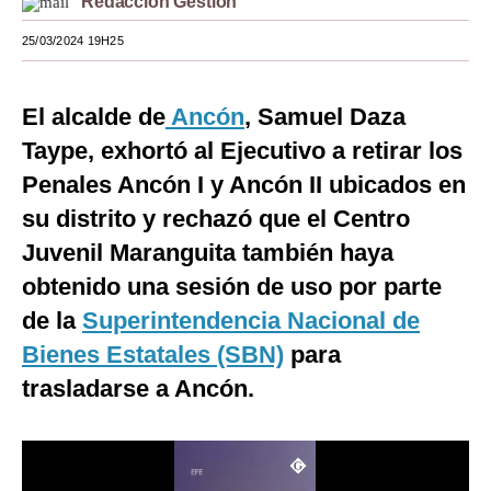
Redacción Gestión
Moda
25/03/2024 19H25
Estilos
El alcalde de
Ancón
, Samuel Daza
Mundo
Taype, exhortó al Ejecutivo a retirar los
EEUU
Penales Ancón I y Ancón II ubicados en
México
su distrito y rechazó que el Centro
Juvenil Maranguita también haya
España
obtenido una sesión de uso por parte
Internacional
de la
Superintendencia Nacional de
Tecnología
Bienes Estatales (SBN)
para
Club del Suscriptor
trasladarse a Ancón.
Mix
G de Gestión