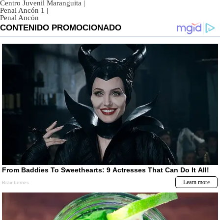
Centro Juvenil Maranguita
|
Penal Ancón 1
|
Penal Ancón