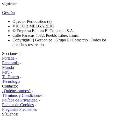
siguiente
Gestión
Director Periodístico (e)
VÍCTOR MELGAREJO
© Empresa Editora El Comercio S.A.
Calle Paracas #532, Pueblo Libre, Lima.
Copyright© | Gestion.pe | Grupo El Comercio | Todos los
derechos reservados
Secciones:
Portada
-
Economía
-
Mundo
-
Perú
-
Tu Dinero
-
Tecnología
Contacto:
¿Quiénes somos?
-
Términos y Condiciones
-
Política de Privacidad
-
Politica de Cookies
-
Preguntas Frecuentes
Síguenos: