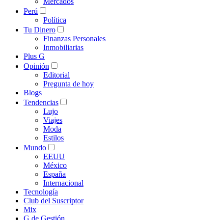
Mercados
Perú
Política
Tu Dinero
Finanzas Personales
Inmobiliarias
Plus G
Opinión
Editorial
Pregunta de hoy
Blogs
Tendencias
Lujo
Viajes
Moda
Estilos
Mundo
EEUU
México
España
Internacional
Tecnología
Club del Suscriptor
Mix
G de Gestión