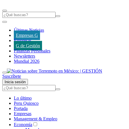
Últimas Noticias
Empresas G
Empresas
G de Gestión
Finanzas Personales
Newsletters
Mundial 2026
Suscríbete
Inicia sesión
Lo último
Peru Quiosco
Portada
Empresas
Management & Empleo
Economía