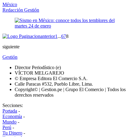
México
Redacción Gestión
anterior
1
...
6
7
8
siguiente
Gestión
Director Periodístico (e)
VÍCTOR MELGAREJO
© Empresa Editora El Comercio S.A.
Calle Paracas #532, Pueblo Libre, Lima.
Copyright© | Gestion.pe | Grupo El Comercio | Todos los
derechos reservados
Secciones:
Portada
-
Economía
-
Mundo
-
Perú
-
Tu Dinero
-