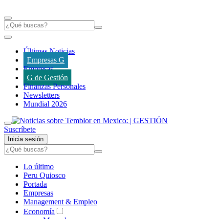
Últimas Noticias
Empresas G
Empresas
G de Gestión
Finanzas Personales
Newsletters
Mundial 2026
Suscríbete
Inicia sesión
Lo último
Peru Quiosco
Portada
Empresas
Management & Empleo
Economía