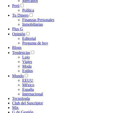
Mercados
Perú
Política
Tu Dinero
Finanzas Personales
Inmobiliarias
Plus G
Opinión
Editorial
Pregunta de hoy
Blogs
Tendencias
Lujo
Viajes
Moda
Estilos
Mundo
EEUU
México
España
Internacional
Tecnología
Club del Suscriptor
Mix
G de Gestión