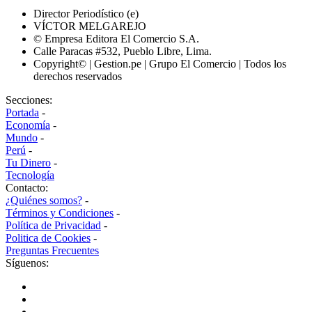
Director Periodístico (e)
VÍCTOR MELGAREJO
© Empresa Editora El Comercio S.A.
Calle Paracas #532, Pueblo Libre, Lima.
Copyright© | Gestion.pe | Grupo El Comercio | Todos los
derechos reservados
Secciones:
Portada
-
Economía
-
Mundo
-
Perú
-
Tu Dinero
-
Tecnología
Contacto:
¿Quiénes somos?
-
Términos y Condiciones
-
Política de Privacidad
-
Politica de Cookies
-
Preguntas Frecuentes
Síguenos: