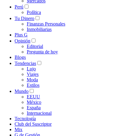
Mercados
Perú
Política
Tu Dinero
Finanzas Personales
Inmobiliarias
Plus G
Opinión
Editorial
Pregunta de hoy
Blogs
Tendencias
Lujo
Viajes
Moda
Estilos
Mundo
EEUU
México
España
Internacional
Tecnología
Club del Suscriptor
Mix
G de Gestión