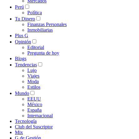
Mercados
Perú
Política
Tu Dinero
Finanzas Personales
Inmobiliarias
Plus G
Opinión
Editorial
Pregunta de hoy
Blogs
Tendencias
Lujo
Viajes
Moda
Estilos
Mundo
EEUU
México
España
Internacional
Tecnología
Club del Suscriptor
Mix
G de Gestión