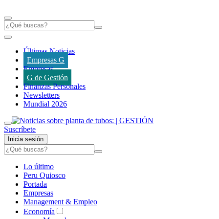
Últimas Noticias
Empresas G
Empresas
G de Gestión
Finanzas Personales
Newsletters
Mundial 2026
Suscríbete
Inicia sesión
Lo último
Peru Quiosco
Portada
Empresas
Management & Empleo
Economía