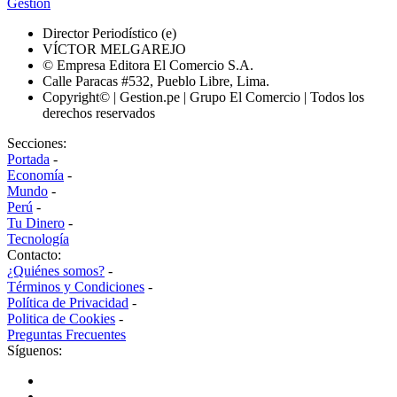
Gestión
Director Periodístico (e)
VÍCTOR MELGAREJO
© Empresa Editora El Comercio S.A.
Calle Paracas #532, Pueblo Libre, Lima.
Copyright© | Gestion.pe | Grupo El Comercio | Todos los
derechos reservados
Secciones:
Portada
-
Economía
-
Mundo
-
Perú
-
Tu Dinero
-
Tecnología
Contacto:
¿Quiénes somos?
-
Términos y Condiciones
-
Política de Privacidad
-
Politica de Cookies
-
Preguntas Frecuentes
Síguenos: