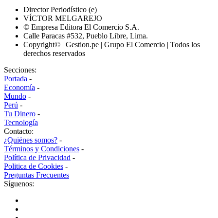
Director Periodístico (e)
VÍCTOR MELGAREJO
© Empresa Editora El Comercio S.A.
Calle Paracas #532, Pueblo Libre, Lima.
Copyright© | Gestion.pe | Grupo El Comercio | Todos los
derechos reservados
Secciones:
Portada
-
Economía
-
Mundo
-
Perú
-
Tu Dinero
-
Tecnología
Contacto:
¿Quiénes somos?
-
Términos y Condiciones
-
Política de Privacidad
-
Politica de Cookies
-
Preguntas Frecuentes
Síguenos: