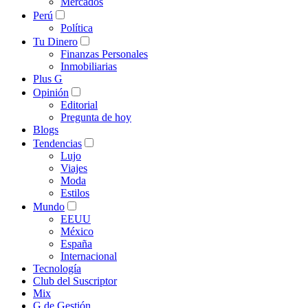
Mercados
Perú
Política
Tu Dinero
Finanzas Personales
Inmobiliarias
Plus G
Opinión
Editorial
Pregunta de hoy
Blogs
Tendencias
Lujo
Viajes
Moda
Estilos
Mundo
EEUU
México
España
Internacional
Tecnología
Club del Suscriptor
Mix
G de Gestión