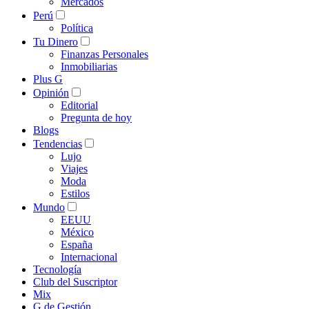
Mercados
Perú
Política
Tu Dinero
Finanzas Personales
Inmobiliarias
Plus G
Opinión
Editorial
Pregunta de hoy
Blogs
Tendencias
Lujo
Viajes
Moda
Estilos
Mundo
EEUU
México
España
Internacional
Tecnología
Club del Suscriptor
Mix
G de Gestión