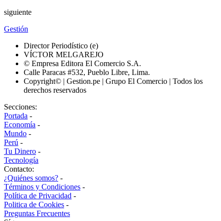
siguiente
Gestión
Director Periodístico (e)
VÍCTOR MELGAREJO
© Empresa Editora El Comercio S.A.
Calle Paracas #532, Pueblo Libre, Lima.
Copyright© | Gestion.pe | Grupo El Comercio | Todos los
derechos reservados
Secciones:
Portada
-
Economía
-
Mundo
-
Perú
-
Tu Dinero
-
Tecnología
Contacto:
¿Quiénes somos?
-
Términos y Condiciones
-
Política de Privacidad
-
Politica de Cookies
-
Preguntas Frecuentes