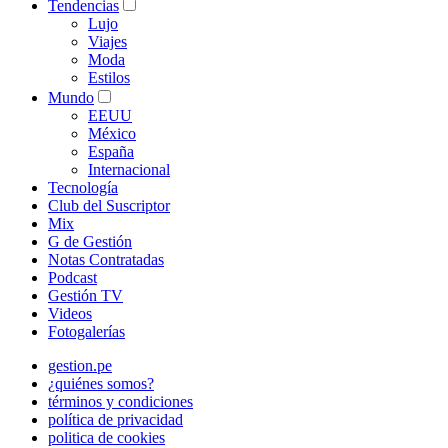
Tendencias
Lujo
Viajes
Moda
Estilos
Mundo
EEUU
México
España
Internacional
Tecnología
Club del Suscriptor
Mix
G de Gestión
Notas Contratadas
Podcast
Gestión TV
Videos
Fotogalerías
gestion.pe
¿quiénes somos?
términos y condiciones
política de privacidad
politica de cookies