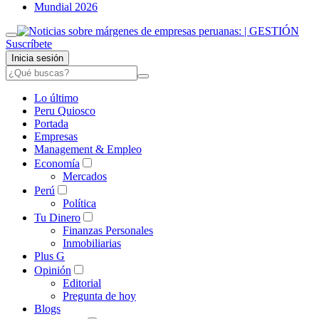
Mundial 2026
Suscríbete
Inicia sesión
Lo último
Peru Quiosco
Portada
Empresas
Management & Empleo
Economía
Mercados
Perú
Política
Tu Dinero
Finanzas Personales
Inmobiliarias
Plus G
Opinión
Editorial
Pregunta de hoy
Blogs