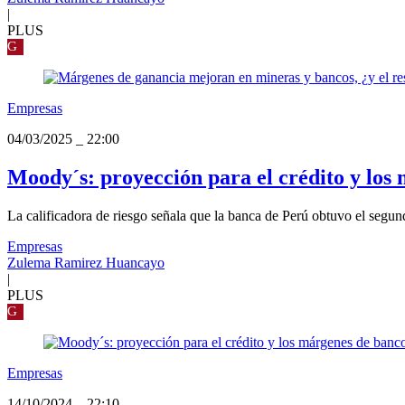
|
PLUS
G
Empresas
04/03/2025
_
22:00
Moody´s: proyección para el crédito y los
La calificadora de riesgo señala que la banca de Perú obtuvo el segun
Empresas
Zulema Ramirez Huancayo
|
PLUS
G
Empresas
14/10/2024
_
22:10