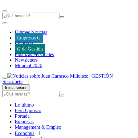
Últimas Noticias
Empresas G
Empresas
G de Gestión
Finanzas Personales
Newsletters
Mundial 2026
Suscríbete
Inicia sesión
Lo último
Peru Quiosco
Portada
Empresas
Management & Empleo
Economía