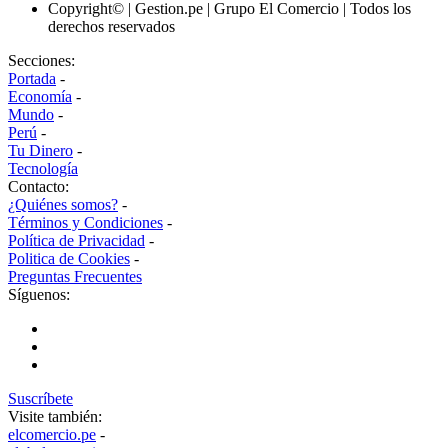
Copyright© | Gestion.pe | Grupo El Comercio | Todos los
derechos reservados
Secciones:
Portada
-
Economía
-
Mundo
-
Perú
-
Tu Dinero
-
Tecnología
Contacto:
¿Quiénes somos?
-
Términos y Condiciones
-
Política de Privacidad
-
Politica de Cookies
-
Preguntas Frecuentes
Síguenos:
Suscríbete
Visite también:
elcomercio.pe
-