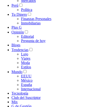
Mercados
Perú
Política
Tu Dinero
Finanzas Personales
Inmobiliarias
Plus G
Opinión
Editorial
Pregunta de hoy
Blogs
Tendencias
Lujo
Viajes
Moda
Estilos
Mundo
EEUU
México
España
Internacional
Tecnología
Club del Suscriptor
Mix
G de Gestión