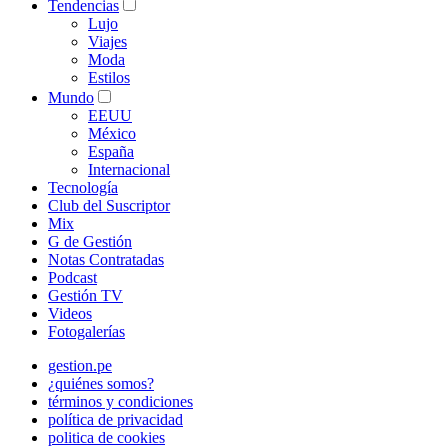
Tendencias
Lujo
Viajes
Moda
Estilos
Mundo
EEUU
México
España
Internacional
Tecnología
Club del Suscriptor
Mix
G de Gestión
Notas Contratadas
Podcast
Gestión TV
Videos
Fotogalerías
gestion.pe
¿quiénes somos?
términos y condiciones
política de privacidad
politica de cookies