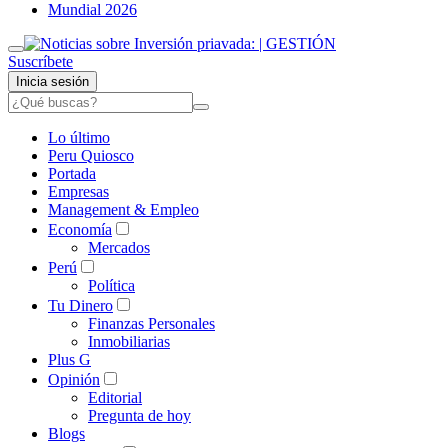
Mundial 2026
Suscríbete
Inicia sesión
Lo último
Peru Quiosco
Portada
Empresas
Management & Empleo
Economía
Mercados
Perú
Política
Tu Dinero
Finanzas Personales
Inmobiliarias
Plus G
Opinión
Editorial
Pregunta de hoy
Blogs