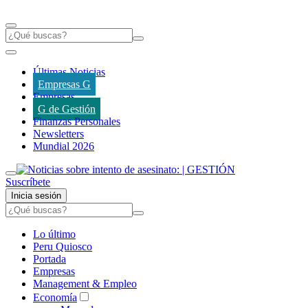
Últimas Noticias
Empresas G
Empresas
G de Gestión
Finanzas Personales
Newsletters
Mundial 2026
Suscríbete
Inicia sesión
Lo último
Peru Quiosco
Portada
Empresas
Management & Empleo
Economía