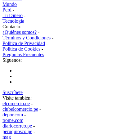
Mundo
-
Perú
-
Tu Dinero
-
Tecnología
Contacto:
¿Quiénes somos?
-
Términos y Condiciones
-
Política de Privacidad
-
Politica de Cookies
-
Preguntas Frecuentes
Síguenos:
Suscríbete
Visite también:
elcomercio.pe
-
clubelcomercio.pe
-
depor.com
-
trome.com
-
diariocorreo.pe
-
peruquiosco.pe
-
mag