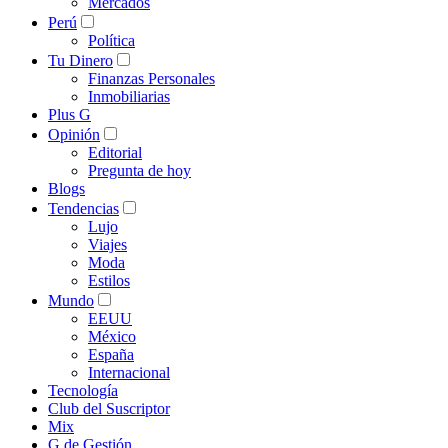
Mercados
Perú
Política
Tu Dinero
Finanzas Personales
Inmobiliarias
Plus G
Opinión
Editorial
Pregunta de hoy
Blogs
Tendencias
Lujo
Viajes
Moda
Estilos
Mundo
EEUU
México
España
Internacional
Tecnología
Club del Suscriptor
Mix
G de Gestión