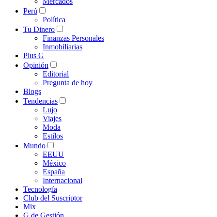
Mercados
Perú
Política
Tu Dinero
Finanzas Personales
Inmobiliarias
Plus G
Opinión
Editorial
Pregunta de hoy
Blogs
Tendencias
Lujo
Viajes
Moda
Estilos
Mundo
EEUU
México
España
Internacional
Tecnología
Club del Suscriptor
Mix
G de Gestión