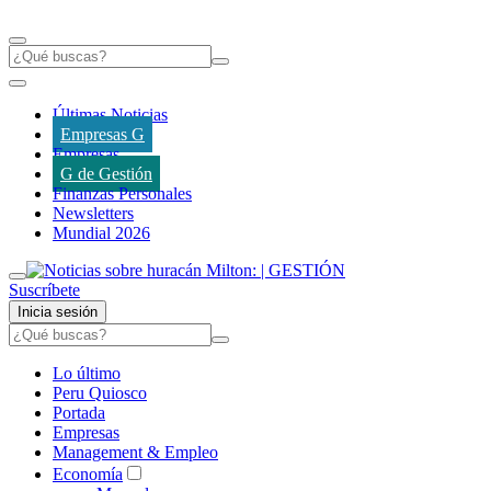
Últimas Noticias
Empresas G
Empresas
G de Gestión
Finanzas Personales
Newsletters
Mundial 2026
Suscríbete
Inicia sesión
Lo último
Peru Quiosco
Portada
Empresas
Management & Empleo
Economía