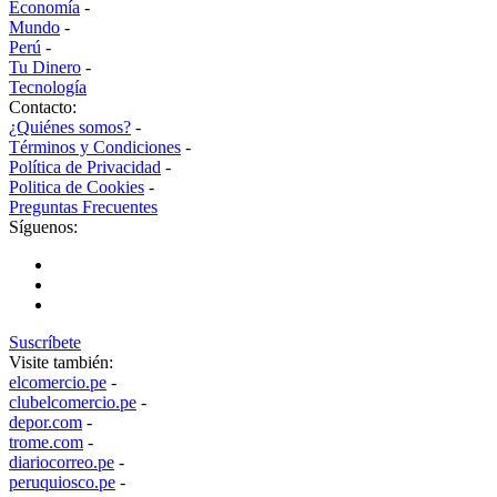
Economía
-
Mundo
-
Perú
-
Tu Dinero
-
Tecnología
Contacto:
¿Quiénes somos?
-
Términos y Condiciones
-
Política de Privacidad
-
Politica de Cookies
-
Preguntas Frecuentes
Síguenos:
Suscríbete
Visite también:
elcomercio.pe
-
clubelcomercio.pe
-
depor.com
-
trome.com
-
diariocorreo.pe
-
peruquiosco.pe
-