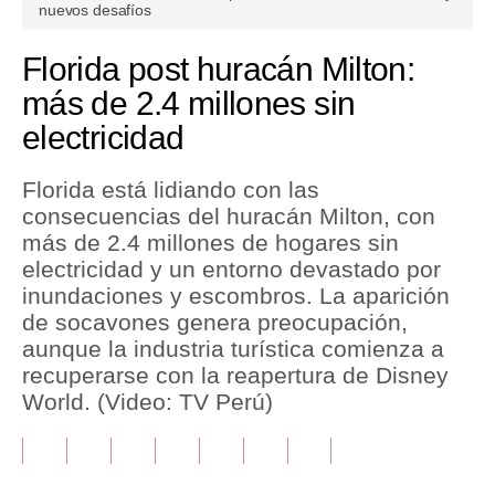
seconds
nuevos desafíos
of
2
Tu Dinero
minutes,
Florida post huracán Milton:
13
Finanzas Personales
seconds
más de 2.4 millones sin
electricidad
Inmobiliarias
Plus G
Florida está lidiando con las
consecuencias del huracán Milton, con
Opinión
más de 2.4 millones de hogares sin
Editorial
electricidad y un entorno devastado por
inundaciones y escombros. La aparición
Pregunta de hoy
de socavones genera preocupación,
aunque la industria turística comienza a
Blogs
recuperarse con la reapertura de Disney
Tendencias
World. (Video: TV Perú)
Lujo
Viajes