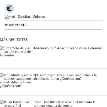
Moda
Gestión Videos
Estilos
12/10/2024 18H05
Mundo
EEUU
MÁS RECIENTES
México
Terremoto de 7.4 sacude el oeste de Colombia
España
Internacional
Tecnología
JEE admite a cinco nuevos candidatos a la
alcaldía de Lima: ¿Quiénes son?
Club del Suscriptor
Mix
Pulso Bursátil: así se movió el mercado la
G de Gestión
primera semana de agosto