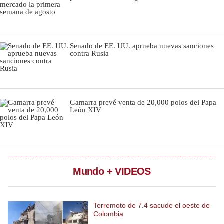
Notas Contratadas
Podcast
Senado de EE. UU. aprueba nuevas sanciones
Gestión TV
contra Rusia
Videos
Fotogalerías
Gamarra prevé venta de 20,000 polos del Papa
León XIV
gestion.pe
¿quiénes
Somos?
Mundo + VIDEOS
Términos
Y
Condiciones
Terremoto de 7.4 sacude el oeste de
Política
Colombia
De
Privacidad