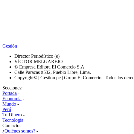
Gestión
Director Periodístico (e)
VÍCTOR MELGAREJO
© Empresa Editora El Comercio S.A.
Calle Paracas #532, Pueblo Libre, Lima.
Copyright© | Gestion.pe | Grupo El Comercio | Todos los dere
Secciones:
Portada
-
Economía
-
Mundo
-
Perú
-
Tu Dinero
-
Tecnología
Contacto:
¿Quiénes somos?
-