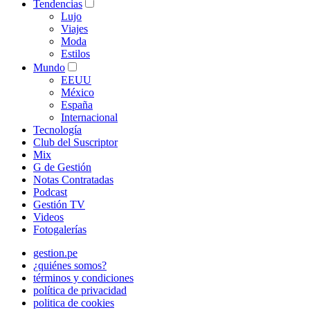
Tendencias
Lujo
Viajes
Moda
Estilos
Mundo
EEUU
México
España
Internacional
Tecnología
Club del Suscriptor
Mix
G de Gestión
Notas Contratadas
Podcast
Gestión TV
Videos
Fotogalerías
gestion.pe
¿quiénes somos?
términos y condiciones
política de privacidad
politica de cookies