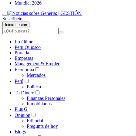
Mundial 2026
Suscríbete
Inicia sesión
Lo último
Peru Quiosco
Portada
Empresas
Management & Empleo
Economía
Mercados
Perú
Política
Tu Dinero
Finanzas Personales
Inmobiliarias
Plus G
Opinión
Editorial
Pregunta de hoy
Blogs