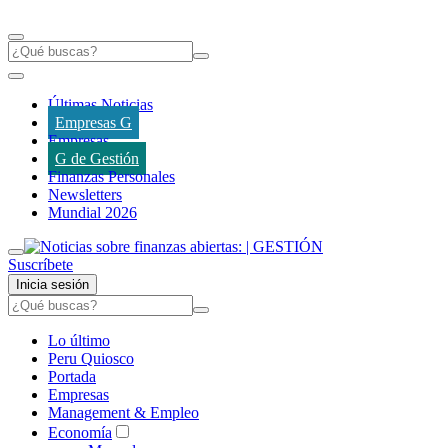
Últimas Noticias
Empresas G
Empresas
G de Gestión
Finanzas Personales
Newsletters
Mundial 2026
Suscríbete
Inicia sesión
Lo último
Peru Quiosco
Portada
Empresas
Management & Empleo
Economía