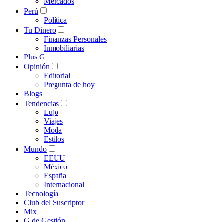
Mercados
Perú
Política
Tu Dinero
Finanzas Personales
Inmobiliarias
Plus G
Opinión
Editorial
Pregunta de hoy
Blogs
Tendencias
Lujo
Viajes
Moda
Estilos
Mundo
EEUU
México
España
Internacional
Tecnología
Club del Suscriptor
Mix
G de Gestión