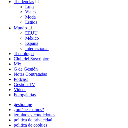
Tendencias
Lujo
Viajes
Moda
Estilos
Mundo
EEUU
México
España
Internacional
Tecnología
Club del Suscriptor
Mix
G de Gestión
Notas Contratadas
Podcast
Gestión TV
Videos
Fotogalerías
gestion.pe
¿quiénes somos?
términos y condiciones
política de privacidad
politica de cookies