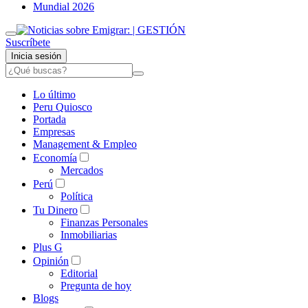
Mundial 2026
Suscríbete
Inicia sesión
Lo último
Peru Quiosco
Portada
Empresas
Management & Empleo
Economía
Mercados
Perú
Política
Tu Dinero
Finanzas Personales
Inmobiliarias
Plus G
Opinión
Editorial
Pregunta de hoy
Blogs