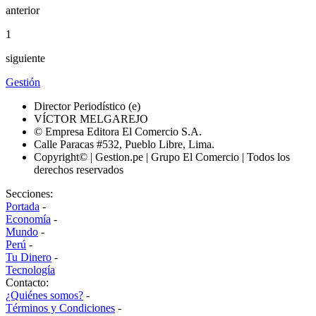
anterior
1
siguiente
Gestión
Director Periodístico (e)
VÍCTOR MELGAREJO
© Empresa Editora El Comercio S.A.
Calle Paracas #532, Pueblo Libre, Lima.
Copyright© | Gestion.pe | Grupo El Comercio | Todos los
derechos reservados
Secciones:
Portada
-
Economía
-
Mundo
-
Perú
-
Tu Dinero
-
Tecnología
Contacto:
¿Quiénes somos?
-
Términos y Condiciones
-