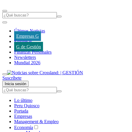
Últimas Noticias
Empresas G
Empresas
G de Gestión
Finanzas Personales
Newsletters
Mundial 2026
Suscríbete
Inicia sesión
Lo último
Peru Quiosco
Portada
Empresas
Management & Empleo
Economía