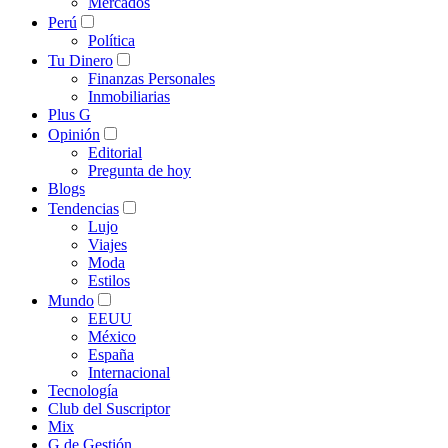
Mercados
Perú
Política
Tu Dinero
Finanzas Personales
Inmobiliarias
Plus G
Opinión
Editorial
Pregunta de hoy
Blogs
Tendencias
Lujo
Viajes
Moda
Estilos
Mundo
EEUU
México
España
Internacional
Tecnología
Club del Suscriptor
Mix
G de Gestión