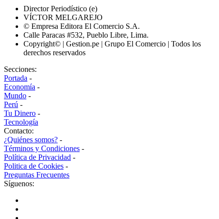
Director Periodístico (e)
VÍCTOR MELGAREJO
© Empresa Editora El Comercio S.A.
Calle Paracas #532, Pueblo Libre, Lima.
Copyright© | Gestion.pe | Grupo El Comercio | Todos los
derechos reservados
Secciones:
Portada
-
Economía
-
Mundo
-
Perú
-
Tu Dinero
-
Tecnología
Contacto:
¿Quiénes somos?
-
Términos y Condiciones
-
Política de Privacidad
-
Politica de Cookies
-
Preguntas Frecuentes
Síguenos: