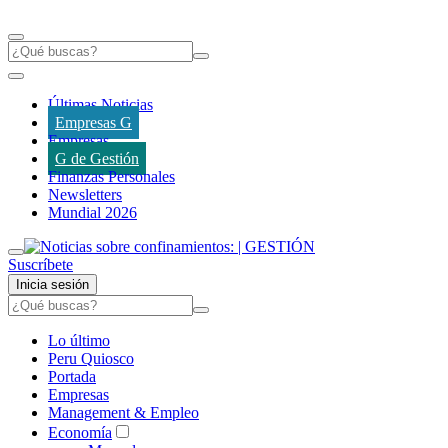
Últimas Noticias
Empresas G
Empresas
G de Gestión
Finanzas Personales
Newsletters
Mundial 2026
Suscríbete
Inicia sesión
Lo último
Peru Quiosco
Portada
Empresas
Management & Empleo
Economía