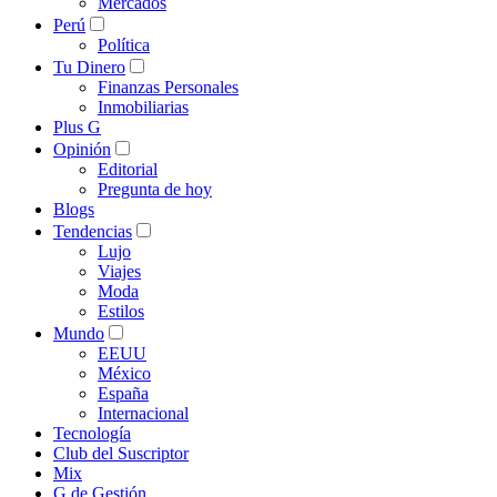
Mercados
Perú
Política
Tu Dinero
Finanzas Personales
Inmobiliarias
Plus G
Opinión
Editorial
Pregunta de hoy
Blogs
Tendencias
Lujo
Viajes
Moda
Estilos
Mundo
EEUU
México
España
Internacional
Tecnología
Club del Suscriptor
Mix
G de Gestión