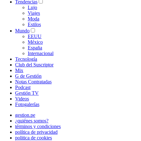
Tendencias
Lujo
Viajes
Moda
Estilos
Mundo
EEUU
México
España
Internacional
Tecnología
Club del Suscriptor
Mix
G de Gestión
Notas Contratadas
Podcast
Gestión TV
Videos
Fotogalerías
gestion.pe
¿quiénes somos?
términos y condiciones
política de privacidad
politica de cookies