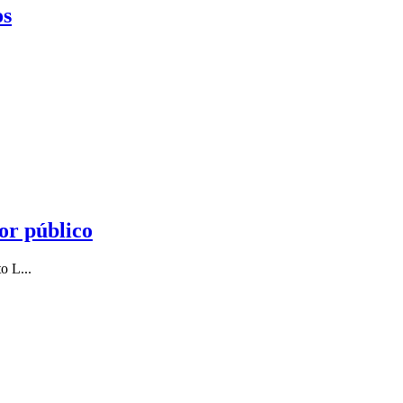
os
or público
o L...