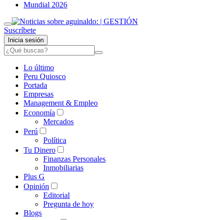
Mundial 2026
Suscríbete
Inicia sesión
Lo último
Peru Quiosco
Portada
Empresas
Management & Empleo
Economía
Mercados
Perú
Política
Tu Dinero
Finanzas Personales
Inmobiliarias
Plus G
Opinión
Editorial
Pregunta de hoy
Blogs