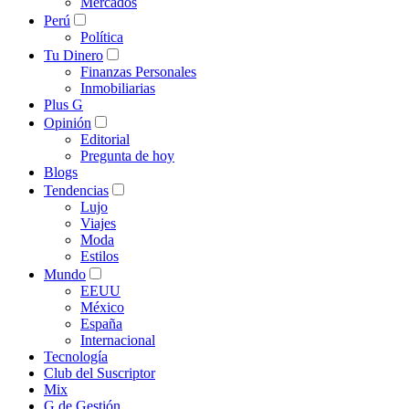
Mercados
Perú
Política
Tu Dinero
Finanzas Personales
Inmobiliarias
Plus G
Opinión
Editorial
Pregunta de hoy
Blogs
Tendencias
Lujo
Viajes
Moda
Estilos
Mundo
EEUU
México
España
Internacional
Tecnología
Club del Suscriptor
Mix
G de Gestión