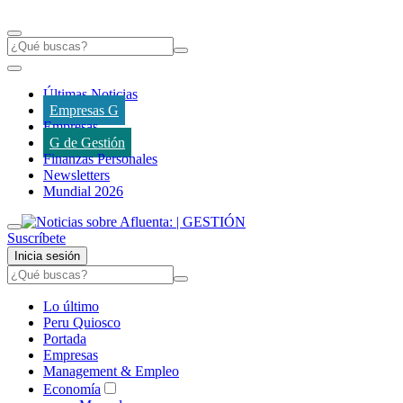
Últimas Noticias
Empresas G
Empresas
G de Gestión
Finanzas Personales
Newsletters
Mundial 2026
Suscríbete
Inicia sesión
Lo último
Peru Quiosco
Portada
Empresas
Management & Empleo
Economía